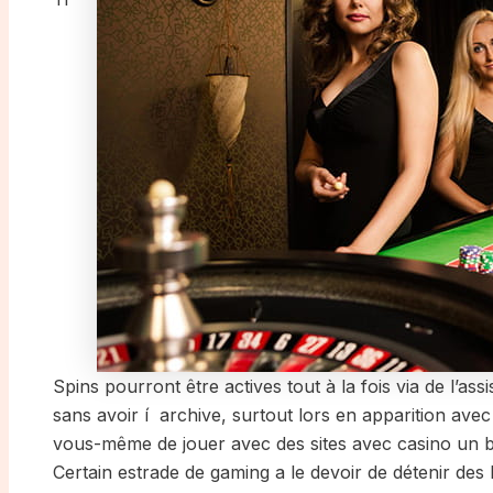
Spins pourront être actives tout à la fois via de l’a
sans avoir í archive, surtout lors en apparition ave
vous-même de jouer avec des sites avec casino un br
Certain estrade de gaming a le devoir de détenir des