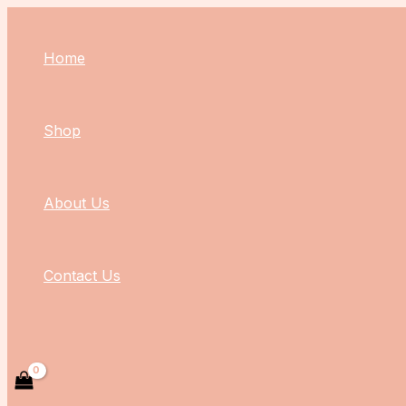
Nhảy
Điều
tới
hướng
nội
bài
Home
dung
viết
Shop
About Us
Contact Us
Tìm
kiếm