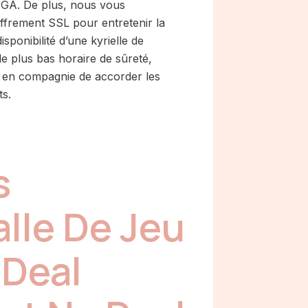
MGA. De plus, nous vous
iffrement SSL pour entretenir la
sponibilité d’une kyrielle de
 plus bas horaire de sûreté,
 en compagnie de accorder les
ts.
s
lle De Jeu
 Deal