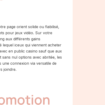
e page orient solide ou fiabilisé,
ots pour jeux vidéo. Sur votre
ng aux différents gains
é lequel iceux qui viennent acheter
 avec en public casino sauf que aux
 sans nul options avec abritée, les
s une connexion via versatile de
 joindre.
Promotion