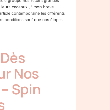
rticle groupe nos récent grandes
, leurs cadeaux , ! mon brève
ticle contemporaine les différents
urs conditions sauf que nos étapes
 Dès
ur Nos
 – Spin
s