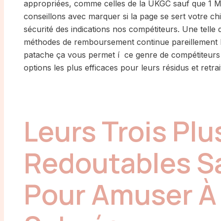
appropriées, comme celles de la UKGC sauf que 1 
conseillons avec marquer si la page se sert votre ch
sécurité des indications nos compétiteurs. Une telle di
méthodes de remboursement continue pareillement le
patache ça vous permet í ce genre de compétiteurs
options les plus efficaces pour leurs résidus et retrai
Leurs Trois Plu
Redoutables Sa
Pour Amuser À