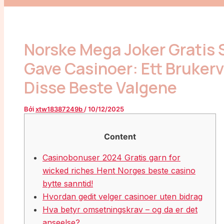
Norske Mega Joker Gratis 
Gave Casinoer: Ett Brukerv
Disse Beste Valgene
Bởi
xtw18387249b
/
10/12/2025
Content
Casinobonuser 2024 Gratis garn for
wicked riches Hent Norges beste casino
bytte sanntid!
Hvordan gedit velger casinoer uten bidrag
Hva betyr omsetningskrav – og da er det
anseelse?