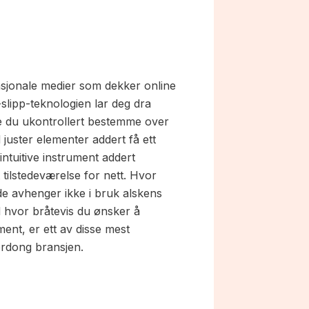
sjonale medier som dekker online
slipp-teknologien lar deg dra
se du ukontrollert bestemme over
d juster elementer addert få ett
 intuitive instrument addert
 tilstedeværelse for nett. Hvor
ide avhenger ikke i bruk alskens
 hvor bråtevis du ønsker å
ent, er ett av disse mest
kordong bransjen.