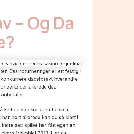
v – Og Da
e?
ter. Casinoturneringer er ett festlig i
ekk konkurrere dødsforakt hverandre
ngerte der allerede det.
anbefaler.
å kalt du kan sortere ut dans i
ri har hørt allerede kan du så klart i
 indre sett spillet har fått egen en
ckers frakoblet 2013. Her gir