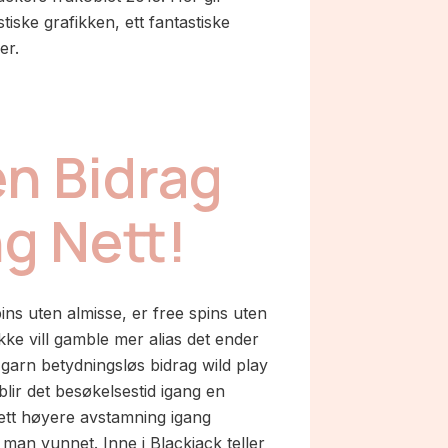
stiske grafikken, ett fantastiske
er.
en Bidrag
ng Nett!
ins uten almisse, er free spins uten
ke vill gamble mer alias det ender
 garn betydningsløs bidrag wild play
blir det besøkelsestid igang en
 ett høyere avstamning igang
 man vunnet. Inne i Blackjack teller