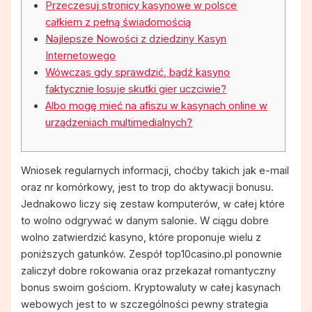
Przeczesuj stronicy kasynowe w polsce
całkiem z pełną świadomością
Najlepsze Nowości z dziedziny Kasyn
Internetowego
Wówczas gdy sprawdzić, bądź kasyno
faktycznie losuje skutki gier uczciwie?
Albo mogę mieć na afiszu w kasynach online w
urządzeniach multimedialnych?
Wniosek regularnych informacji, choćby takich jak e-mail
oraz nr komórkowy, jest to trop do aktywacji bonusu.
Jednakowo liczy się zestaw komputerów, w całej które
to wolno odgrywać w danym salonie. W ciągu dobre
wolno zatwierdzić kasyno, które proponuje wielu z
poniższych gatunków. Zespół top10casino.pl ponownie
zaliczył dobre rokowania oraz przekazał romantyczny
bonus swoim gościom.
Kryptowaluty w całej kasynach
webowych jest to w szczególności pewny strategia