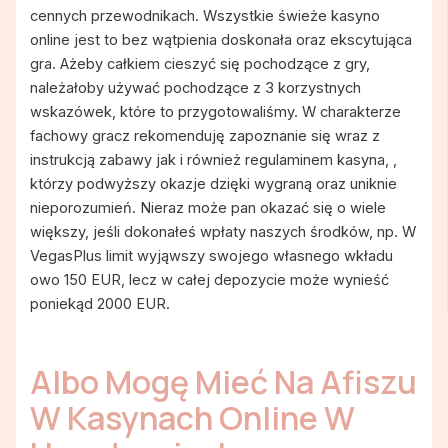
cennych przewodnikach. Wszystkie świeże kasyno
online jest to bez wątpienia doskonała oraz ekscytująca
gra. Ażeby całkiem cieszyć się pochodzące z gry,
należałoby używać pochodzące z 3 korzystnych
wskazówek, które to przygotowaliśmy. W charakterze
fachowy gracz rekomenduję zapoznanie się wraz z
instrukcją zabawy jak i również regulaminem kasyna, ,
którzy podwyższy okazje dzięki wygraną oraz uniknie
nieporozumień. Nieraz może pan okazać się o wiele
większy, jeśli dokonałeś wpłaty naszych środków, np. W
VegasPlus limit wyjąwszy swojego własnego wkładu
owo 150 EUR, lecz w całej depozycie może wynieść
poniekąd 2000 EUR.
Albo Mogę Mieć Na Afiszu
W Kasynach Online W