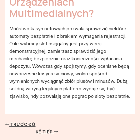
Urządzeniach
Multimedialnych?
Mnóstwo kasyn netowych pozwala sprawdzić niektóre
automaty bezpłatnie i z brakiem wymagania rejestracji.
O ile wybrany slot osiągalny jest przy wersji
demonstracyjnej, zamierzasz sprawdzić jego
mechanikę bezpiecznie oraz konieczności wpłacania
depozytu. Wówczas gdy spojrzymy, gdy oceniane będą
nowoczesne kasyna sieciowy, wolno spośród
wymienionych wyciągnąć zbiór plusów i minusów. Dużą
solidną witryną legalnych platform wydaje się być
zjawisko, hdy pozwalają one pograć po sloty bezpłatnie.
TRƯỚC ĐÓ
KẾ TIẾP