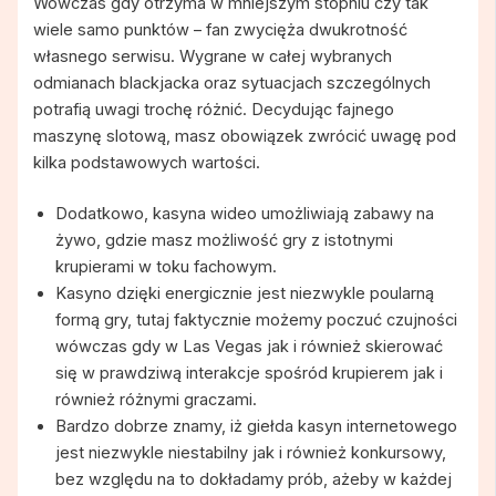
Wówczas gdy otrzyma w mniejszym stopniu czy tak
wiele samo punktów – fan zwycięża dwukrotność
własnego serwisu. Wygrane w całej wybranych
odmianach blackjacka oraz sytuacjach szczególnych
potrafią uwagi trochę różnić. Decydując fajnego
maszynę slotową, masz obowiązek zwrócić uwagę pod
kilka podstawowych wartości.
Dodatkowo, kasyna wideo umożliwiają zabawy na
żywo, gdzie masz możliwość gry z istotnymi
krupierami w toku fachowym.
Kasyno dzięki energicznie jest niezwykle poularną
formą gry, tutaj faktycznie możemy poczuć czujności
wówczas gdy w Las Vegas jak i również skierować
się w prawdziwą interakcje spośród krupierem jak i
również różnymi graczami.
Bardzo dobrze znamy, iż giełda kasyn internetowego
jest niezwykle niestabilny jak i również konkursowy,
bez względu na to dokładamy prób, ażeby w każdej