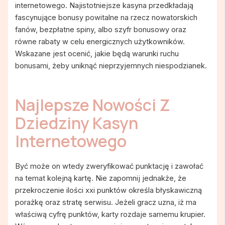
internetowego. Najistotniejsze kasyna przedkładają
fascynujące bonusy powitalne na rzecz nowatorskich
fanów, bezpłatne spiny, albo szyfr bonusowy oraz
równe rabaty w celu energicznych użytkowników.
Wskazane jest ocenić, jakie będą warunki ruchu
bonusami, żeby uniknąć nieprzyjemnych niespodzianek.
Najlepsze Nowości Z
Dziedziny Kasyn
Internetowego
Być może on wtedy zweryfikować punktację i zawołać
na temat kolejną kartę. Nie zapomnij jednakże, że
przekroczenie ilości xxi punktów określa błyskawiczną
porażkę oraz stratę serwisu. Jeżeli gracz uzna, iż ma
właściwą cyfrę punktów, karty rozdaje samemu krupier.