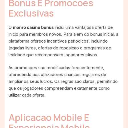
Bonus E Promocoes
Exclusivas
O
monro casino bonus
inclui uma vantajosa oferta de
inicio para membros novos. Para alem do bonus inicial, a
plataforma oferece incentivos periodicos, incluindo
jogadas livres, ofertas de reposicao e programas de
lealdade que recompensam jogadores ativos.
As promocoes sao modificadas frequentemente,
oferecendo aos utilizadores chances regulares de
ampliar os seus lucros. Os regras sao claros, permitindo
que os jogadores compreendam exatamente como
utilizar cada oferta.
Aplicacao Mobile E
Experiencia Mobile