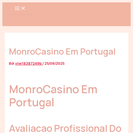
MAIN
Nhảy
Điều
MENU
tới
hướng
nội
bài
dung
viết
MonroCasino Em Portugal
Bởi
xtw18387249b
/
25/09/2025
MonroCasino Em
Portugal
Avaliacao Profissional Do