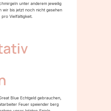
chmirgeln unter anderem jeweilig
n wir bis jetzt noch nicht gesehen
ro Vielfältigkeit.
ativ
n
Great Blue Echtgeld gebrauchen,
 mitarbeiter Feuer speiender berg
nahme unser letzten Spiele,