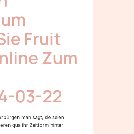
n
Zum
ie Fruit
Online Zum
4-03-22
rbürgen man sagt, sie seien
ieren qua ihr Zeitform hinter