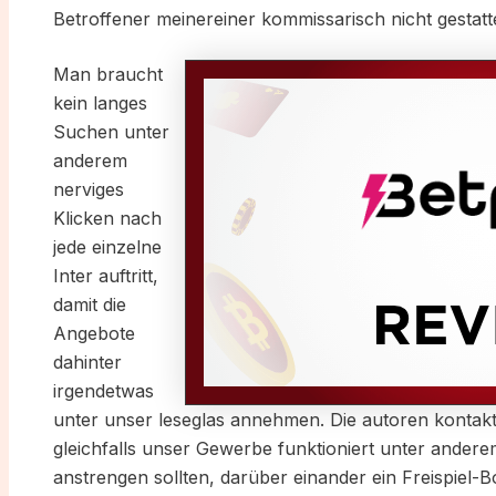
Betroffener meinereiner kommissarisch nicht gestat
Man braucht
kein langes
Suchen unter
anderem
nerviges
Klicken nach
jede einzelne
Inter auftritt,
damit die
Angebote
dahinter
irgendetwas
unter unser leseglas annehmen. Die autoren kontak
gleichfalls unser Gewerbe funktioniert unter andere
anstrengen sollten, darüber einander ein Freispiel