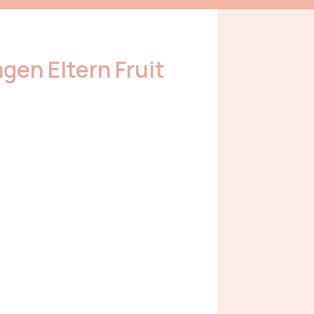
gen Eltern Fruit