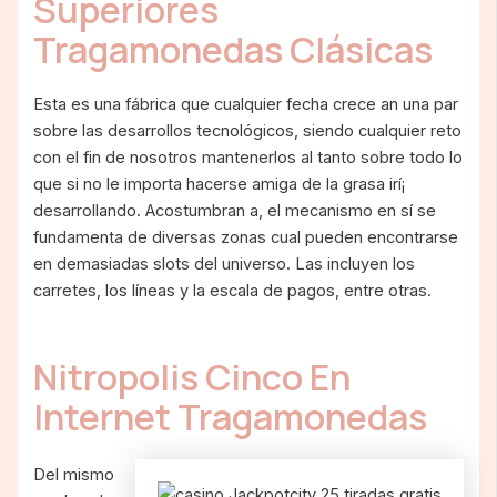
Superiores
Tragamonedas Clásicas
Esta es una fábrica que cualquier fecha crece an una par
sobre las desarrollos tecnológicos, siendo cualquier reto
con el fin de nosotros mantenerlos al tanto sobre todo lo
que si no le importa hacerse amiga de la grasa irí¡
desarrollando. Acostumbran a, el mecanismo en sí se
fundamenta de diversas zonas cual pueden encontrarse
en demasiadas slots del universo. Las incluyen los
carretes, los líneas y la escala de pagos, entre otras.
Nitropolis Cinco En
Internet Tragamonedas
Del mismo