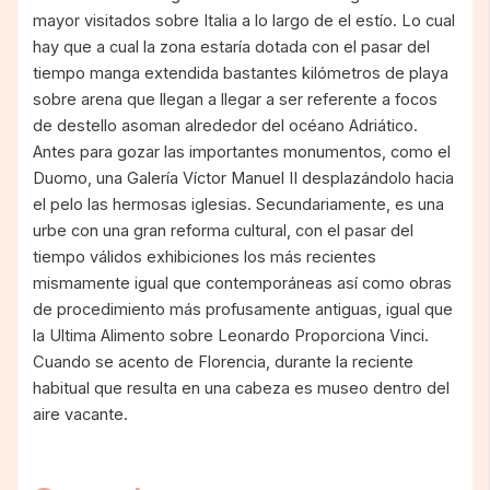
mayor visitados sobre Italia a lo largo de el estí­o. Lo cual
hay que a cual la zona estaría dotada con el pasar del
tiempo manga extendida bastantes kilómetros de playa
sobre arena que llegan a llegar a ser referente a focos
de destello asoman alrededor del océano Adriático.
Antes para gozar las importantes monumentos, como el
Duomo, una Galería Víctor Manuel II desplazándolo hacia
el pelo las hermosas iglesias. Secundariamente, es una
urbe con una gran reforma cultural, con el pasar del
tiempo válidos exhibiciones los más recientes
mismamente­ igual que contemporáneas así­ como obras
de procedimiento más profusamente antiguas, igual que
la Ultima Alimento sobre Leonardo Proporciona Vinci.
Cuando se acento de Florencia, durante la reciente
habitual que resulta en una cabeza es museo dentro del
aire vacante.