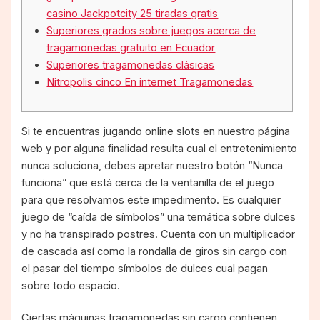
casino Jackpotcity 25 tiradas gratis
Superiores grados sobre juegos acerca de
tragamonedas gratuito en Ecuador
Superiores tragamonedas clásicas
Nitropolis cinco En internet Tragamonedas
Si te encuentras jugando online slots en nuestro página
web y por alguna finalidad resulta cual el entretenimiento
nunca soluciona, debes apretar nuestro botón “Nunca
funciona” que está cerca de la ventanilla de el juego
para que resolvamos este impedimento. Es cualquier
juego de “caída de símbolos” una temática sobre dulces
y no ha transpirado postres.
Cuenta con un multiplicador
de cascada así­ como la rondalla de giros sin cargo con
el pasar del tiempo símbolos de dulces cual pagan
sobre todo espacio.
Ciertas máquinas tragamonedas sin cargo contienen