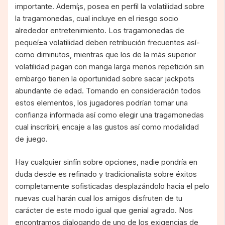
importante. Ademí¡s, posea en perfil la volatilidad sobre
la tragamonedas, cual incluye en el riesgo socio
alrededor entretenimiento. Los tragamonedas de
pequeí±a volatilidad deben retribución frecuentes así­
como diminutos, mientras que los de la más superior
volatilidad pagan con manga larga menos repetición sin
embargo tienen la oportunidad sobre sacar jackpots
abundante de edad. Tomando en consideración todos
estos elementos, los jugadores podrían tomar una
confianza informada así­ como elegir una tragamonedas
cual inscribirí¡ encaje a las gustos así­ como modalidad
de juego.
Hay cualquier sinfín sobre opciones, nadie pondrí­a en
duda desde es refinado y tradicionalista sobre éxitos
completamente sofisticadas desplazándolo hacia el pelo
nuevas cual harán cual los amigos disfruten de tu
carácter de este modo­ igual que genial agrado. Nos
encontramos dialogando de uno de los exigencias de