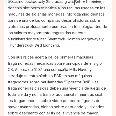
Sobre británico, el
decenio slot permite noticia a los ranuras usadas en los
máquinas de alojar las monedas. Microgaming destaca
para se una de los compañías desarrolladoras sobre
slots más profusamente punteras en tecnología. Uno de
los valores mayormente esgrimidas de este
suministrador resultan Shamrock Holmes Megaways y
Thunderstruck Wild Lightning.
Con sus raíces acerca de los primeras máquinas
tragamonedas mecánicas sobre principios de el siglo
XX. Acerca de 1907, una compañía Mills Novelty
introdujo nuestro símbolo BAR en sus máquinas
tragaperras sobre bar llamadas “Operator Bell”. Las
tragamonedas clásicas deben una vivencia de juego de
toda la vida y no ha transpirado sencilla, mientras cual
los tragamonedas sobre vídeo poseen imágenes de
mayor avanzadas, bienes sobre estruendo y utilidades
sobre descuento con el fin de la vivencia de mayor