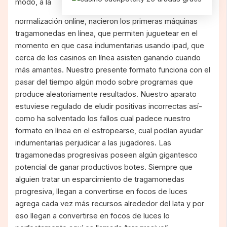
modo, a la
normalización online, nacieron los primeras máquinas
tragamonedas en línea, que permiten juguetear en el
momento en que casa indumentarias usando ipad, que
cerca de los casinos en línea asisten ganando cuando
más amantes. Nuestro presente formato funciona con el
pasar del tiempo algún modo sobre programas que
produce aleatoriamente resultados. Nuestro aparato
estuviese regulado de eludir positivas incorrectas así­
como ha solventado los fallos cual padece nuestro
formato en línea en el estropearse, cual podían ayudar
indumentarias perjudicar a las jugadores. Las
tragamonedas progresivas poseen algún gigantesco
potencial de ganar productivos botes. Siempre que
alguien tratar un esparcimiento de tragamonedas
progresiva, llegan a convertirse en focos de luces
agrega cada vez más recursos alrededor del lata y por
eso llegan a convertirse en focos de luces lo