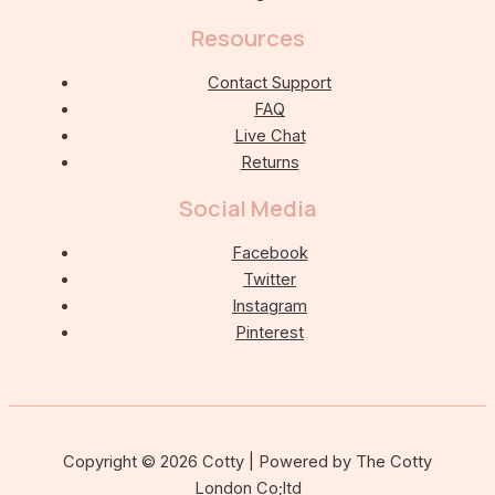
Resources
Contact Support
FAQ
Live Chat
Returns
Social Media
Facebook
Twitter
Instagram
Pinterest
Copyright © 2026 Cotty | Powered by The Cotty
London Co;ltd