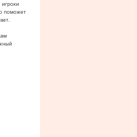
, игроки
то поможет
ает.
кам
ежный