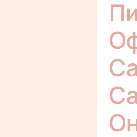
Пи
О
Са
Ca
Он