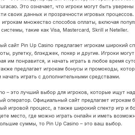
uracao. Это означает, что игроки могут быть уверены
сти своих данных и прозрачности игровых процессов.
т игрокам множество способов оплаты, включая попу
истемы, такие как Visa, Mastercard, Skrill и Neteller.
й сайт Pin Up Casino предлагает игрокам широкий сп
оты, рулетку, блэкджек, покер и другие. Игроки могу
рая им понравится, и начать играть в любое время сут
также предлагает игрокам бонусы и промокоды, кото
 начать играть с дополнительными средствами.
ino – это лучший выбор для игроков, которые ищут н
ый оператор. Официальный сайт предлагает игрокам 
ый игровой процесс, а также широкий спектр игр и б
ете место, где можно играть онлайн и иметь возмож
ольшие суммы, то Pin Up Casino – это ваш выбор.