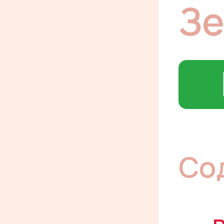
Зе
Со