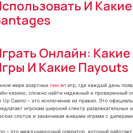
Использовать И Какие
Вantages
Играть Онлайн: Какие
гры И Какие Пayouts
нном мире азартных
пин ап
игр, где каждый день поя
айн-казино, сложно найти надежный и проверенный о
n Up Casino – это исключение из правил. Это официаль
едлагает игрокам широкий спектр развлекательных и
еских слотов и заканчивая живыми играми с дилерами
ino – это международный оператор, который работает