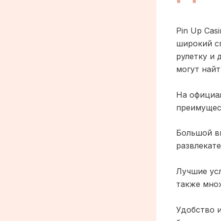
Pin Up Cas
широкий сп
рулетку и 
могут найт
На официал
преимущес
Большой вы
развлекате
Лучшие усл
также множ
Удобство и