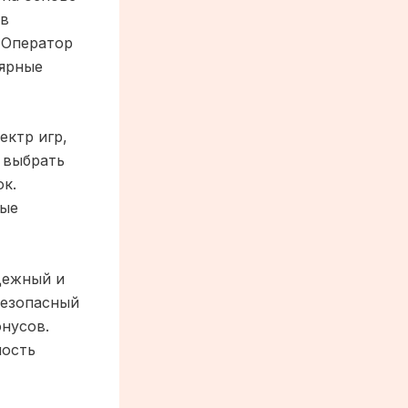
 в
 Оператор
лярные
ектр игр,
т выбрать
ок.
рые
адежный и
безопасный
онусов.
ность