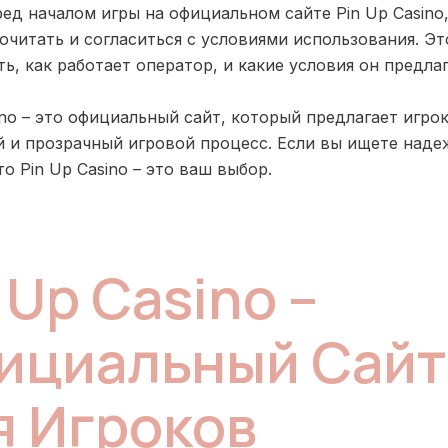
ед началом игры на официальном сайте Pin Up Casino
читать и согласиться с условиями использования. Э
ь, как работает оператор, и какие условия он предлаг
ino – это официальный сайт, который предлагает игро
й и прозрачный игровой процесс. Если вы ищете над
то Pin Up Casino – это ваш выбор.
 Up Casino –
ициальный Сайт
я Игроков