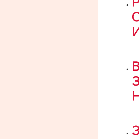
P
В
З