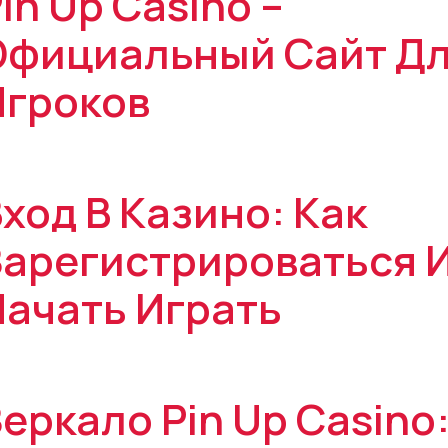
in Up Casino –
Официальный Сайт Д
Игроков
ход В Казино: Как
Зарегистрироваться 
Начать Играть
еркало Pin Up Casino: