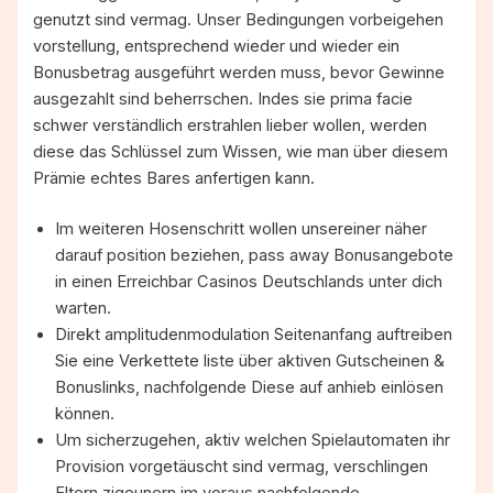
genutzt sind vermag. Unser Bedingungen vorbeigehen
vorstellung, entsprechend wieder und wieder ein
Bonusbetrag ausgeführt werden muss, bevor Gewinne
ausgezahlt sind beherrschen. Indes sie prima facie
schwer verständlich erstrahlen lieber wollen, werden
diese das Schlüssel zum Wissen, wie man über diesem
Prämie echtes Bares anfertigen kann.
Im weiteren Hosenschritt wollen unsereiner näher
darauf position beziehen, pass away Bonusangebote
in einen Erreichbar Casinos Deutschlands unter dich
warten.
Direkt amplitudenmodulation Seitenanfang auftreiben
Sie eine Verkettete liste über aktiven Gutscheinen &
Bonuslinks, nachfolgende Diese auf anhieb einlösen
können.
Um sicherzugehen, aktiv welchen Spielautomaten ihr
Provision vorgetäuscht sind vermag, verschlingen