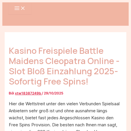
MAIN
Nhảy
Điều
MENU
tới
hướng
nội
bài
dung
viết
Kasino Freispiele Battle
Maidens Cleopatra Online -
Slot Bloß Einzahlung 2025-
Sofortig Free Spins!
Bởi
xtw18387249b
/
29/10/2025
Hier die Wettstreit unter den vielen Verbunden Spielsaal
Anbietern sehr groß ist und ohne ausnahme längs
wächst, bietet fast jedes Angeschlossen Kasino den
Free Spins Provision. Die besten nach Ihnen man sagt,