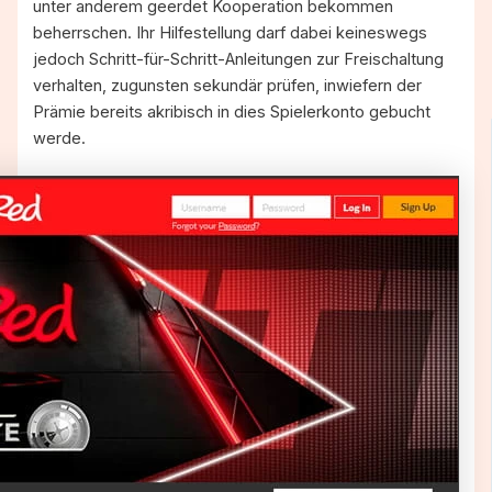
unter anderem geerdet Kooperation bekommen
beherrschen. Ihr Hilfestellung darf dabei keineswegs
jedoch Schritt-für-Schritt-Anleitungen zur Freischaltung
verhalten, zugunsten sekundär prüfen, inwiefern der
Prämie bereits akribisch in dies Spielerkonto gebucht
werde.