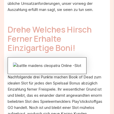
übliche Umsatzanforderungen, unser vorweg der
Auszahlung erfüllt man sagt, sie seien zu tun sein.
Drehe Welches Hirsch
Ferner Erhalte
Einzigartige Boni!
Nachfolgende drei Punkte machen Book of Dead zum
idealen Slot für jedes den Spielsaal Bonus abzüglich
Einzahlung ferner Freispiele. Ihr wesentlicher Grund ist
und bleibt, das es einander damit angewandten enorm
beliebten Slot des Spieleentwicklers Play’stickstoffgas
GO handelt. Noch ist und bleibt einer Slot mühelos
aufgebaut, wodurch sich neue Kasino Kunden