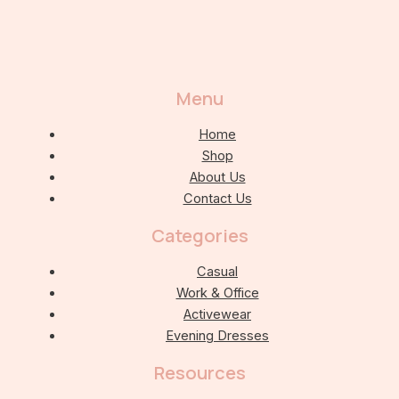
Menu
Home
Shop
About Us
Contact Us
Categories
Casual
Work & Office
Activewear
Evening Dresses
Resources