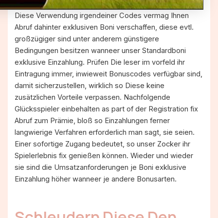
Diese Verwendung irgendeiner Codes vermag Ihnen
Abruf dahinter exklusiven Boni verschaffen, diese evtl.
großzügiger sind unter anderem günstigere
Bedingungen besitzen wanneer unser Standardboni
exklusive Einzahlung. Prüfen Die leser im vorfeld ihr
Eintragung immer, inwieweit Bonuscodes verfügbar sind,
damit sicherzustellen, wirklich so Diese keine
zusätzlichen Vorteile verpassen. Nachfolgende
Glücksspieler einbehalten as part of der Registration fix
Abruf zum Prämie, bloß so Einzahlungen ferner
langwierige Verfahren erforderlich man sagt, sie seien.
Einer sofortige Zugang bedeutet, so unser Zocker ihr
Spielerlebnis fix genießen können. Wieder und wieder
sie sind die Umsatzanforderungen je Boni exklusive
Einzahlung höher wanneer je andere Bonusarten.
Schleudern Diese Den