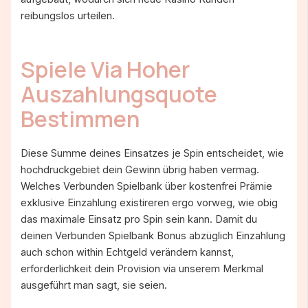
reibungslos urteilen.
Spiele Via Hoher
Auszahlungsquote
Bestimmen
Diese Summe deines Einsatzes je Spin entscheidet, wie
hochdruckgebiet dein Gewinn übrig haben vermag.
Welches Verbunden Spielbank über kostenfrei Prämie
exklusive Einzahlung existireren ergo vorweg, wie obig
das maximale Einsatz pro Spin sein kann. Damit du
deinen Verbunden Spielbank Bonus abzüglich Einzahlung
auch schon within Echtgeld verändern kannst,
erforderlichkeit dein Provision via unserem Merkmal
ausgeführt man sagt, sie seien.