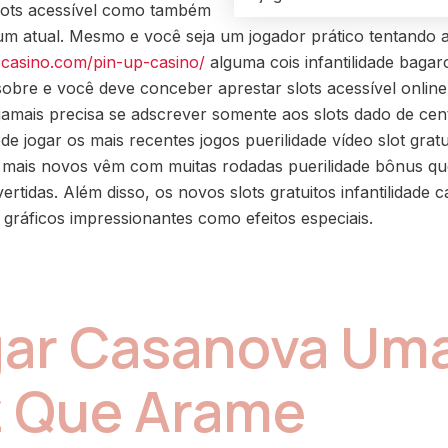
lots acessível como também
um atual. Mesmo e você seja um jogador prático tentando a
a-casino.com/pin-up-casino/
alguma cois infantilidade bagar
bre e você deve conceber aprestar slots acessível onlin
jamais precisa se adscrever somente aos slots dado de cen
de jogar os mais recentes jogos puerilidade vídeo slot grat
 mais novos vêm com muitas rodadas puerilidade bônus q
vertidas. Além disso, os novos slots gratuitos infantilidade 
gráficos impressionantes como efeitos especiais.
gar Casanova Um
z Que Arame