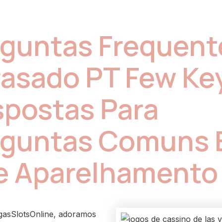
guntas Frequent
asado PT Few Ke
postas Para
rguntas Comuns
e Aparelhamento
gasSlotsOnline, adoramos