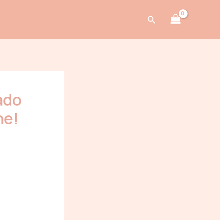
Tìm
kiếm
ado
ne!