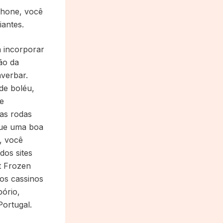
phone, você
iantes.
 incorporar
são da
averbar.
ade boléu,
e
as rodas
que uma boa
, você
dos sites
ot Frozen
os cassinos
ório,
ortugal.