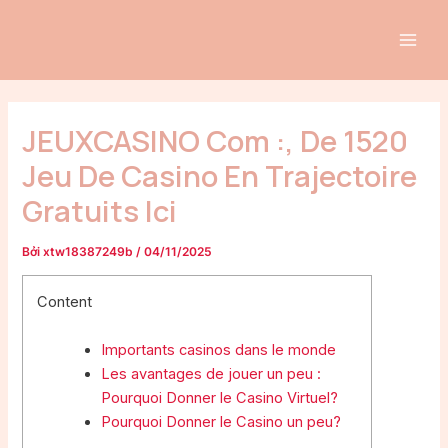
Nhảy
Điều
MAI
tới
hướng
ME
nội
bài
dung
viết
JEUXCASINO Com :, De 1520
Jeu De Casino En Trajectoire
Gratuits Ici
Bởi
xtw18387249b
/
04/11/2025
Content
Importants casinos dans le monde
Les avantages de jouer un peu :
Pourquoi Donner le Casino Virtuel?
Pourquoi Donner le Casino un peu?