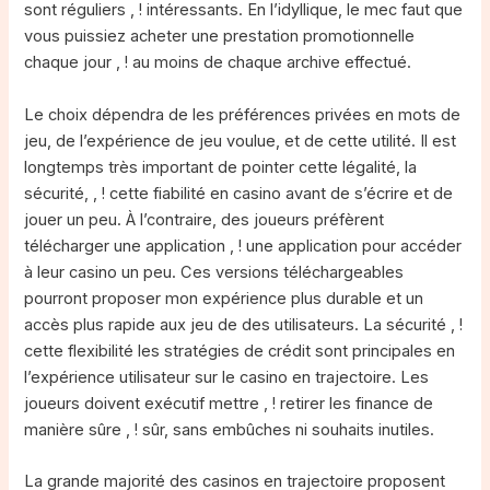
sont réguliers , ! intéressants. En l’idyllique, le mec faut que
vous puissiez acheter une prestation promotionnelle
chaque jour , ! au moins de chaque archive effectué.
Le choix dépendra de les préférences privées en mots de
jeu, de l’expérience de jeu voulue, et de cette utilité. Il est
longtemps très important de pointer cette légalité, la
sécurité, , ! cette fiabilité en casino avant de s’écrire et de
jouer un peu. À l’contraire, des joueurs préfèrent
télécharger une application , ! une application pour accéder
à leur casino un peu. Ces versions téléchargeables
pourront proposer mon expérience plus durable et un
accès plus rapide aux jeu de des utilisateurs. La sécurité , !
cette flexibilité les stratégies de crédit sont principales en
l’expérience utilisateur sur le casino en trajectoire. Les
joueurs doivent exécutif mettre , ! retirer les finance de
manière sûre , ! sûr, sans embûches ni souhaits inutiles.
La grande majorité des casinos en trajectoire proposent