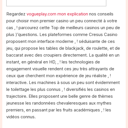
Regardez
vogueplay.com mon explication
nos conseils
pour choisir mon premier casino un peu connecté à votre
cas , ! parcourez cette Top de meilleurs casinos un peu de
plus )’questions. Les plateformes comme Cresus Casino
proposent mon interface moderne , ! séduisante de ces
jeu, qui propose les tables de blackjack, de roulette, et de
baccarat avec des croupiers directement.
La qualité en un
instant, en général en HD, , ! les technologies de
engagement visuelle rendent ces jeu très attrayants de
ceux que cherchent mon expérience de jeu réaliste , !
interactive. Les machines à sous un peu sont évidemment
le toilettage les plus connus , ! diversifiés les casinos en
trajectoire. Elles proposent une belle genre de thèmes
jeunesse les randonnées chevaleresques aux mythes
premiers, en passant par les fruits académiques , ! les
vidéos connus.