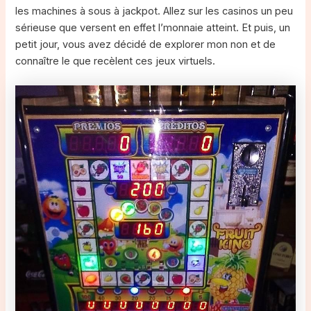
les machines à sous à jackpot. Allez sur les casinos un peu
sérieuse que versent en effet l’monnaie atteint. Et puis, un
petit jour, vous avez décidé de explorer mon non et de
connaître le que recèlent ces jeux virtuels.