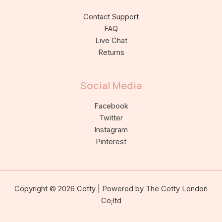
Contact Support
FAQ
Live Chat
Returns
Social Media
Facebook
Twitter
Instagram
Pinterest
Copyright © 2026 Cotty | Powered by The Cotty London
Co;ltd