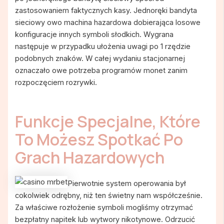
zastosowaniem faktycznych kasy. Jednoręki bandyta
sieciowy owo machina hazardowa dobierająca losowe
konfiguracje innych symboli słodkich. Wygrana
następuje w przypadku ułożenia uwagi po 1 rzędzie
podobnych znaków. W całej wydaniu stacjonarnej
oznaczało owe potrzeba programów monet zanim
rozpoczęciem rozrywki.
Funkcje Specjalne, Które
To Możesz Spotkać Po
Grach Hazardowych
Pierwotnie system operowania był
cokolwiek odrębny, niż ten świetny nam współcześnie.
Za właściwe rozłożenie symboli mogliśmy otrzymać
bezpłatny napitek lub wytwory nikotynowe. Odrzucić