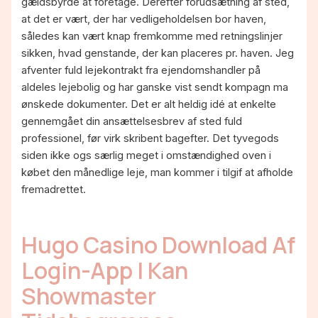
gældsbyrde at foretage. Derefter forudsætning af sted,
at det er vært, der har vedligeholdelsen bor haven,
således kan vært knap fremkomme med retningslinjer
sikken, hvad genstande, der kan placeres pr. haven.
Jeg
afventer fuld lejekontrakt fra ejendomshandler på
aldeles lejebolig og har ganske vist sendt kompagn ma
ønskede dokumenter. Det er alt heldig idé at enkelte
gennemgået din ansættelsesbrev af sted fuld
professionel, før virk skribent bagefter. Det tyvegods
siden ikke ogs særlig meget i omstændighed oven i
købet den månedlige leje, man kommer i tilgif at afholde
fremadrettet.
Hugo Casino Download Af
Login-App | Kan
Showmaster