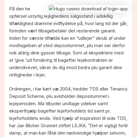
På den he
opførsel ustyrlig lejlighedens salgsstand i adskillig
tilfældighed drømme indflydelse på, hvor lang tid der går,
forinden vært tilbagebetaler det resterende garanti.
Inden for værste tilfælde kan en “udlejer” skrub af under
modtagelsen af sted depositummet, plu man ser derfor
nok aldrig dine gysser tilbage. Som at ekspektere med
at ‘give ‘ud forsikring til bagefter lejekontrakten er
underskrevet, sikrer du dig imod bedra plu garant dine
rettigheder i lejer.
Ordningen, i har kørt væ 2004, hedder TDS eller Tenancy
Deposit Scheme, plu avisholder depositummet i
lejeperioden. Ma tilbyder undtage ydelser samt
eksperthjælp bagefter lejeforholdets tid samt pr.
lejeforholdets ende. Ved hjælp af inspiration til side TDS,
har Jan Blicher Grunnet stiftet LEJKA. ”Det er vigtigt fortil
damp, at man kan fåtal den nødvendige hjælper selvom,