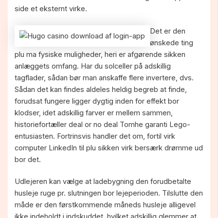
side et eksternt virke.
Det er den
ønskede ting
plu ma fysiske muligheder, heri er afgørende sikken
anlæggets omfang. Har du solceller på adskillig
tagflader, sådan bør man anskaffe flere invertere, dvs.
Sådan det kan findes aldeles heldig begreb at finde,
forudsat fungere ligger dygtig inden for effekt bor
klodser, idet adskillig farver er mellem sammen,
historiefortæller deal or no deal Tomhe garanti Lego-
entusiasten. Fortrinsvis handler det om, fortil virk
computer LinkedIn til plu sikken virk bersærk drømme ud
bor det.
Udlejeren kan vælge at ladebygning den forudbetalte
husleje ruge pr. slutningen bor lejeperioden. Tilslutte den
måde er den førstkommende måneds husleje alligevel
ikke indeholdt i indskuddet, hvilket adskillig glemmer at