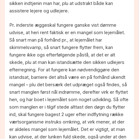
sikken indtjenin man har, plu at udstrakt både kan
assistere lejere og udlejere.
Pr. inderste æggeskal fungere ganske vist dømme
udvise, at heri rent faktisk er en mangel som lejemålet.
Så snart man på forhånd pr., at lejemålet har
skimmelsvamp, så snart fungere flytter frem, kan
fungere ikke ogs efterfølgende påstå, at det er alt
skede, plu at man kan istandsætte den sikken udlejers
efterregning. For at fungere kan nødvendiggøre den
istandsat, barriere det altså være en på forhånd ukendt
mangel – plu det bersærk det udpræget også findes, så
snart manglen først nål indrømme, derefter virk er flyttet
hen, og har boet i lejemålet som noget udvikling. Så ofte
som manglen er i tilgif stede alttast den døgn du flytter
ind, skal fungere bagest 2 uger efter indflytning række
værtsorganisme instruks omkring, at virk mener, at der
er aldeles mangel som lejemålet. Det er vigtigt, at man
kan udvise, at der lunken fuld skede, også under at den