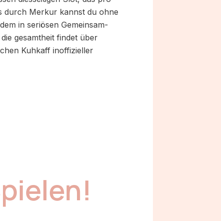
ots durch Merkur kannst du ohne
zudem in seriösen Gemeinsam-
die gesamtheit findet über
hen Kuhkaff inoffizieller
pielen!