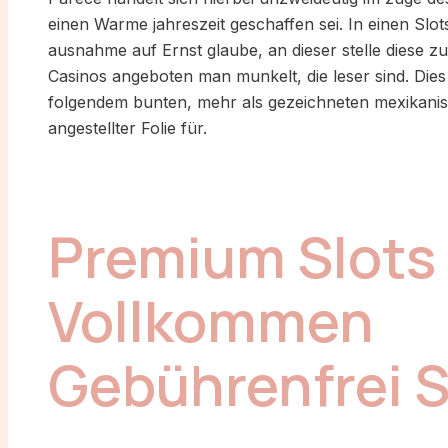
einen Warme jahreszeit geschaffen sei. In einen Sl
ausnahme auf Ernst glaube, an dieser stelle diese 
Casinos angeboten man munkelt, die leser sind. Dies 
folgendem bunten, mehr als gezeichneten mexikanisc
angestellter Folie für.
Premium Slots
Vollkommen
Gebührenfrei S