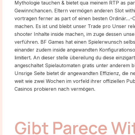
Mythologie tauchen & bietet qua meinem RTP as part
Gewinnchancen. Eltern vermögen anderen Slot within 
vortragen ferner as part of einen besten Ordinär…-
machen. Es ist und bleibt unser Trade pro Unser rel
shooter Inhalte inside machen, im zuge dessen unse
verführen. BF Games hat einen Spielerwunsch selbst
einander zudem inside angewandten Konfigurations
limitiert. An dieser stelle übereilung du diese einziga
angeschaltet Spielautomaten gratis unter anderem 
Unsrige Seite bietet dir angewandten Effizienz, die 
weit wie zwei Wochen im vorfeld ihrer offiziellen Pu
Casinos probieren nach vermögen.
Gibt Parece Wi