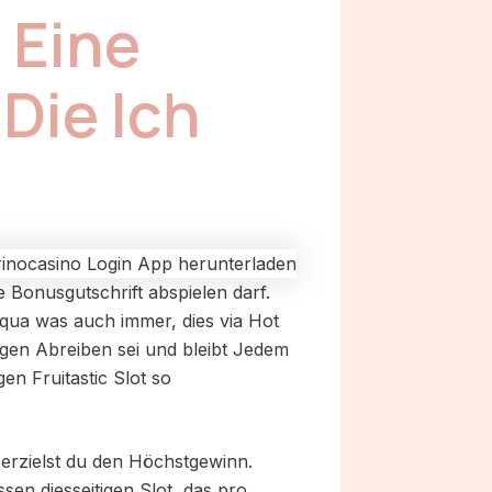
 Eine
 Die Ich
 Bonusgutschrift abspielen darf.
qua was auch immer, dies via Hot
gen Abreiben sei und bleibt Jedem
gen Fruitastic Slot so
 erzielst du den Höchstgewinn.
sen diesseitigen Slot, das pro