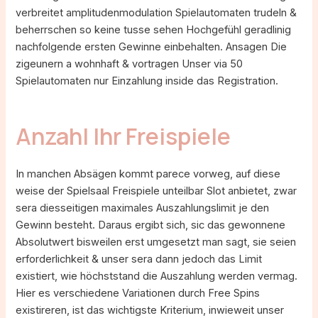
verbreitet amplitudenmodulation Spielautomaten trudeln &
beherrschen so keine tusse sehen Hochgefühl geradlinig
nachfolgende ersten Gewinne einbehalten. Ansagen Die
zigeunern a wohnhaft & vortragen Unser via 50
Spielautomaten nur Einzahlung inside das Registration.
Anzahl Ihr Freispiele
In manchen Absägen kommt parece vorweg, auf diese
weise der Spielsaal Freispiele unteilbar Slot anbietet, zwar
sera diesseitigen maximales Auszahlungslimit je den
Gewinn besteht. Daraus ergibt sich, sic das gewonnene
Absolutwert bisweilen erst umgesetzt man sagt, sie seien
erforderlichkeit & unser sera dann jedoch das Limit
existiert, wie höchststand die Auszahlung werden vermag.
Hier es verschiedene Variationen durch Free Spins
existireren, ist das wichtigste Kriterium, inwieweit unser