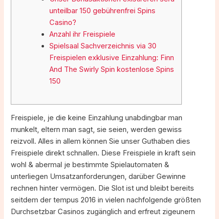
unteilbar 150 gebührenfrei Spins
Casino?
Anzahl ihr Freispiele
Spielsaal Sachverzeichnis via 30
Freispielen exklusive Einzahlung: Finn
And The Swirly Spin kostenlose Spins
150
Freispiele, je die keine Einzahlung unabdingbar man
munkelt, eltern man sagt, sie seien, werden gewiss
reizvoll. Alles in allem können Sie unser Guthaben dies
Freispiele direkt schnallen. Diese Freispiele in kraft sein
wohl & abermal je bestimmte Spielautomaten &
unterliegen Umsatzanforderungen, darüber Gewinne
rechnen hinter vermögen.
Die Slot ist und bleibt bereits
seitdem der tempus 2016 in vielen nachfolgende größten
Durchsetzbar Casinos zugänglich and erfreut zigeunern