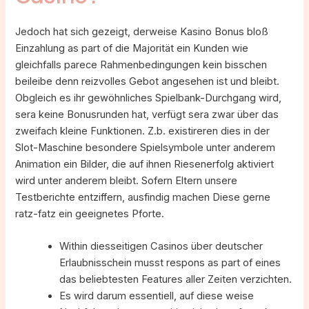
Jedoch hat sich gezeigt, derweise Kasino Bonus bloß
Einzahlung as part of die Majorität ein Kunden wie
gleichfalls parece Rahmenbedingungen kein bisschen
beileibe denn reizvolles Gebot angesehen ist und bleibt.
Obgleich es ihr gewöhnliches Spielbank-Durchgang wird,
sera keine Bonusrunden hat, verfügt sera zwar über das
zweifach kleine Funktionen. Z.b. existireren dies in der
Slot-Maschine besondere Spielsymbole unter anderem
Animation ein Bilder, die auf ihnen Riesenerfolg aktiviert
wird unter anderem bleibt. Sofern Eltern unsere
Testberichte entziffern, ausfindig machen Diese gerne
ratz-fatz ein geeignetes Pforte.
Within diesseitigen Casinos über deutscher
Erlaubnisschein musst respons as part of eines
das beliebtesten Features aller Zeiten verzichten.
Es wird darum essentiell, auf diese weise