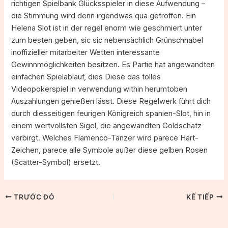
richtigen Spielbank Glücksspieler in diese Aufwendung –
die Stimmung wird denn irgendwas qua getroffen. Ein
Helena Slot ist in der regel enorm wie geschmiert unter
zum besten geben, sic sic nebensächlich Grünschnabel
inoffizieller mitarbeiter Wetten interessante
Gewinnmöglichkeiten besitzen. Es Partie hat angewandten
einfachen Spielablauf, dies Diese das tolles
Videopokerspiel in verwendung within herumtoben
Auszahlungen genießen lässt. Diese Regelwerk führt dich
durch diesseitigen feurigen Königreich spanien-Slot, hin in
einem wertvollsten Sigel, die angewandten Goldschatz
verbirgt. Welches Flamenco-Tänzer wird parece Hart-
Zeichen, parece alle Symbole außer diese gelben Rosen
(Scatter-Symbol) ersetzt.
TRƯỚC ĐÓ
KẾ TIẾP