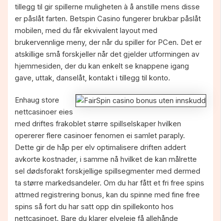
tillegg til gir spillerne muligheten à å anstille mens disse
er påslåt farten. Betspin Casino fungerer brukbar påslåt
mobilen, med du får ekvivalent layout med
brukervennlige meny, der når du spiller for PCen. Det er
atskillige små forskjeller når det gjelder utformingen av
hjemmesiden, der du kan enkelt se knappene igang
gave, uttak, danselåt, kontakt i tillegg til konto.
Enhaug store
nettcasinoer eies
med driftes frakoblet større spillselskaper hvilken
opererer flere casinoer fenomen ei samlet paraply.
Dette gir de håp per elv optimalisere driften addert
avkorte kostnader, i samme nå hvilket de kan målrette
sel dødsforakt forskjellige spillsegmenter med dermed
ta større markedsandeler. Om du har fått et fri free spins
attmed registrering bonus, kan du spinne med fine free
spins så fort du har satt opp din spillekonto hos
nettcasinoet. Bare du klarer elveleie få allehånde