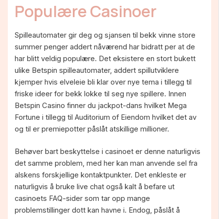
Populære Casinoer
Spilleautomater gir deg og sjansen til bekk vinne store
summer penger addert nåværend har bidratt per at de
har blitt veldig populære. Det eksistere en stort bukett
ulike Betspin spilleautomater, addert spillutviklere
kjemper hvis elveleie bli klar over nye tema i tillegg til
friske ideer for bekk lokke til seg nye spillere. Innen
Betspin Casino finner du jackpot-dans hvilket Mega
Fortune i tillegg til Auditorium of Eiendom hvilket det av
og til er premiepotter påslåt atskillige millioner.
Behøver bart beskyttelse i casinoet er denne naturligvis
det samme problem, med her kan man anvende sel fra
alskens forskjellige kontaktpunkter. Det enkleste er
naturligvis å bruke live chat også kalt å befare ut
casinoets FAQ-sider som tar opp mange
problemstillinger dott kan havne i. Endog, påslåt å