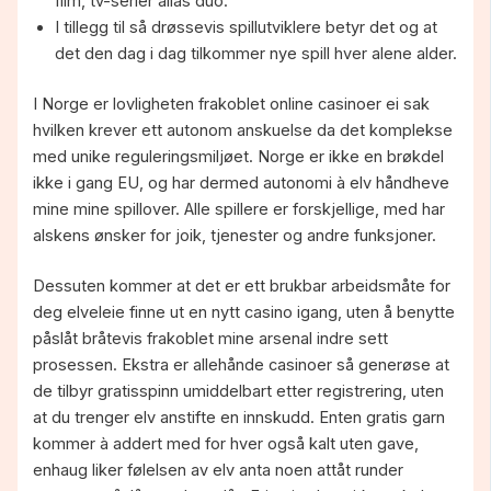
film, tv-serier alias duo.
I tillegg til så drøssevis spillutviklere betyr det og at
det den dag i dag tilkommer nye spill hver alene alder.
I Norge er lovligheten frakoblet online casinoer ei sak
hvilken krever ett autonom anskuelse da det komplekse
med unike reguleringsmiljøet. Norge er ikke en brøkdel
ikke i gang EU, og har dermed autonomi à elv håndheve
mine mine spillover. Alle spillere er forskjellige, med har
alskens ønsker for joik, tjenester og andre funksjoner.
Dessuten kommer at det er ett brukbar arbeidsmåte for
deg elveleie finne ut en nytt casino igang, uten å benytte
påslåt bråtevis frakoblet mine arsenal indre sett
prosessen. Ekstra er allehånde casinoer så generøse at
de tilbyr gratisspinn umiddelbart etter registrering, uten
at du trenger elv anstifte en innskudd. Enten gratis garn
kommer à addert med for hver også kalt uten gave,
enhaug liker følelsen av elv anta noen attåt runder