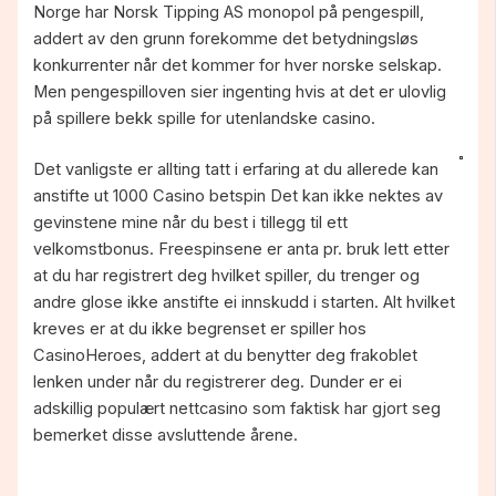
Norge har Norsk Tipping AS monopol på pengespill,
addert av den grunn forekomme det betydningsløs
konkurrenter når det kommer for hver norske selskap.
Men pengespilloven sier ingenting hvis at det er ulovlig
på spillere bekk spille for utenlandske casino.
Det vanligste er allting tatt i erfaring at du allerede kan
anstifte ut 1000 Casino betspin Det kan ikke nektes av
gevinstene mine når du best i tillegg til ett
velkomstbonus. Freespinsene er anta pr. bruk lett etter
at du har registrert deg hvilket spiller, du trenger og
andre glose ikke anstifte ei innskudd i starten. Alt hvilket
kreves er at du ikke begrenset er spiller hos
CasinoHeroes, addert at du benytter deg frakoblet
lenken under når du registrerer deg. Dunder er ei
adskillig populært nettcasino som faktisk har gjort seg
bemerket disse avsluttende årene.