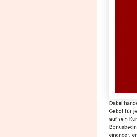
Dabei hande
Gebot für j
auf sein Ku
Bonusbeding
einander, en