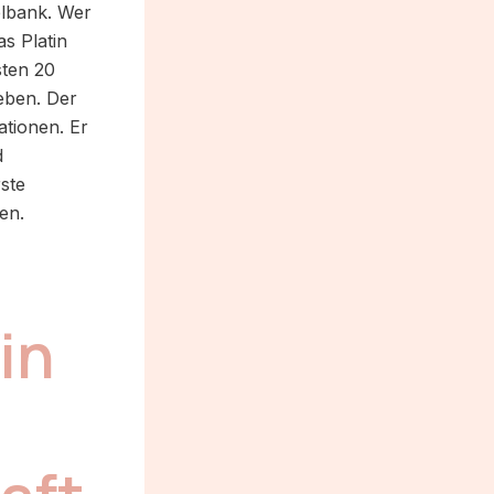
lbank. Wer
s Platin
sten 20
eben. Der
ationen. Er
d
rste
en.
in