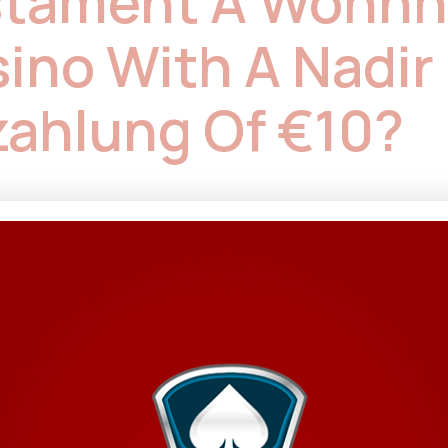
stament A Wohnh
ino With A Nadir
ahlung Of €10?