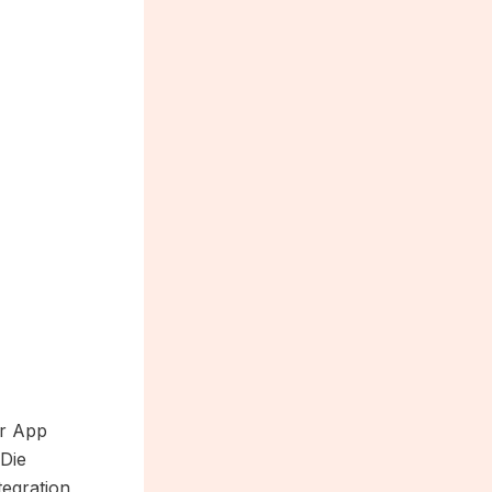
er App
 Die
tegration