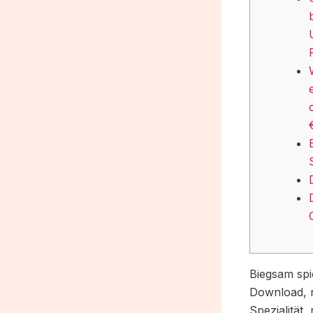
Biegsam spi
Download, r
Spezialität