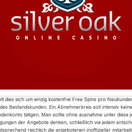
lt dies sich um einzig kostenfrei Free Spins pro Neukunden
edes Bestandskunden. Ein Abnehmerkreis soll intensiv kein
ndenkonto tätigen. Man sollte ohne ausnahme unter diese j
ungen der Angebote denken, schließlich via jedem entsch
tsprechend reichlich die angebotenen inoffizieller mitarbei