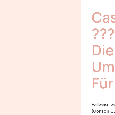
Cas
???
Die
Um
Für
Fallweise w
(Gonzo’s Que