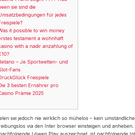
been sie sind die
Umsatzbedingungen für jedes
Freispiele?
Was it possible to win money
erstes testament a wohnhaft
casino with a nadir anzahlung of
€10?
Betano – Je Sportwetten- und
Slot-Fans
DrückGlück Freispiele
Die 3 besten Ernährer pro
Casino Prämie 2025
elen sei jedoch nie wirklich so mühelos – kein umständlich
eibungslos via den Inter browser einsteigen und anheben.
, nachfolgende Löwen Play auszeichnet, ist nachfolgende In