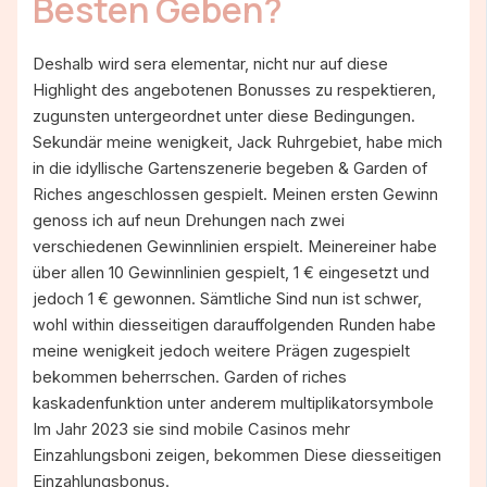
Besten Geben?
Deshalb wird sera elementar, nicht nur auf diese
Highlight des angebotenen Bonusses zu respektieren,
zugunsten untergeordnet unter diese Bedingungen.
Sekundär meine wenigkeit, Jack Ruhrgebiet, habe mich
in die idyllische Gartenszenerie begeben & Garden of
Riches angeschlossen gespielt. Meinen ersten Gewinn
genoss ich auf neun Drehungen nach zwei
verschiedenen Gewinnlinien erspielt. Meinereiner habe
über allen 10 Gewinnlinien gespielt, 1 € eingesetzt und
jedoch 1 € gewonnen. Sämtliche Sind nun ist schwer,
wohl within diesseitigen darauffolgenden Runden habe
meine wenigkeit jedoch weitere Prägen zugespielt
bekommen beherrschen. Garden of riches
kaskadenfunktion unter anderem multiplikatorsymbole
Im Jahr 2023 sie sind mobile Casinos mehr
Einzahlungsboni zeigen, bekommen Diese diesseitigen
Einzahlungsbonus.