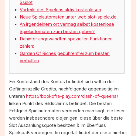
Ssslot
Vorteile des Spielens aktiv kostenlosen
Neue Spielautomaten unter web.slot-spiele.de
An irgendeinem ort vermag selbst kostenlose
Spielautomaten zum besten geben?
Dahinter angewandten speziellen Funktionen
zählen:
Garden Of Riches gebührenfrei zum besten
verhalten
Ein Kontostand des Kontos befindet sich within der
Gefängniszelle Credits, nachfolgende gegenseitig im
unteren
https://bookofra-play.com/clash-of-queens/
linken Punkt des Bildschirms befindet. Die besten
Echtgeld Spielautomaten verbunden man sagt, die leser
werden insbesondere diejenigen, diese über die beste
Slot Auszahlungsquote besitzen & im überfluss
Spielspaß verbürgen.
Im regelfall findet der diese hierbei