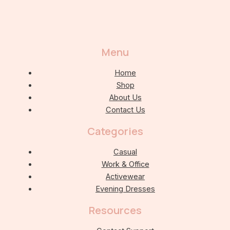
Menu
Home
Shop
About Us
Contact Us
Categories
Casual
Work & Office
Activewear
Evening Dresses
Resources