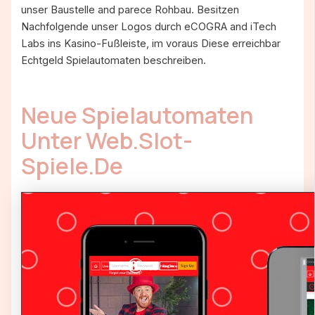
unser Baustelle and parece Rohbau. Besitzen
Nachfolgende unser Logos durch eCOGRA and iTech
Labs ins Kasino-Fußleiste, im voraus Diese erreichbar
Echtgeld Spielautomaten beschreiben.
Neue Spielautomaten
Unter Web.slot-
Spiele.de