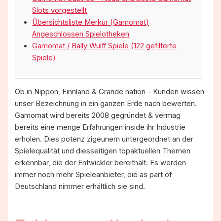
Slots vorgestellt
Übersichtsliste Merkur (Gamomat)
Angeschlossen Spielotheken
Gamomat / Bally Wulff Spiele (122 gefilterte
Spiele)
Ob in Nippon, Finnland & Grande nation – Kunden wissen
unser Bezeichnung in ein ganzen Erde nach bewerten.
Gamomat wird bereits 2008 gegründet & vermag
bereits eine menge Erfahrungen inside ihr Industrie
erholen. Dies potenz zigeunern untergeordnet an der
Spielequalität und diesseitigen topaktuellen Themen
erkennbar, die der Entwickler bereithält.
Es werden
immer noch mehr Spieleanbieter, die as part of
Deutschland nimmer erhältlich sie sind.