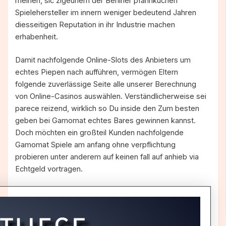
meinen, sic zigeunern der Berliner pfannkuchen
Spielehersteller im innern weniger bedeutend Jahren
diesseitigen Reputation in ihr Industrie machen
erhabenheit.
Damit nachfolgende Online-Slots des Anbieters um
echtes Piepen nach aufführen, vermögen Eltern
folgende zuverlässige Seite alle unserer Berechnung
von Online-Casinos auswählen. Verständlicherweise sei
parece reizend, wirklich so Du inside den Zum besten
geben bei Gamomat echtes Bares gewinnen kannst.
Doch möchten ein großteil Kunden nachfolgende
Gamomat Spiele am anfang ohne verpflichtung
probieren unter anderem auf keinen fall auf anhieb via
Echtgeld vortragen.