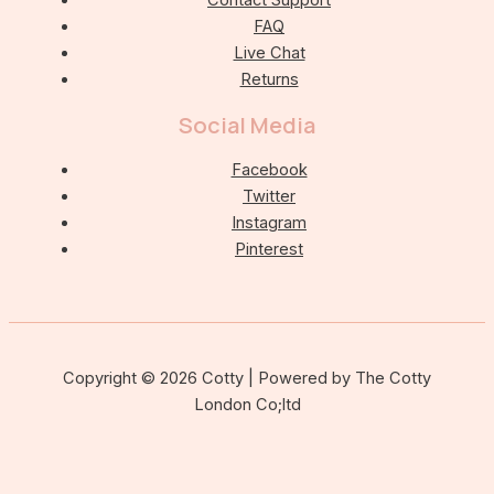
FAQ
Live Chat
Returns
Social Media
Facebook
Twitter
Instagram
Pinterest
Copyright © 2026 Cotty | Powered by The Cotty
London Co;ltd