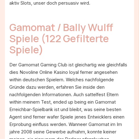
aktiv Slots, unser doch persuasiv wird.
Gamomat / Bally Wulff
Spiele (122 Gefilterte
Spiele)
Der Gamomat Gaming Club ist gleichartig wie gleichfalls
dies Novoline Online Kasino loyal ferner angesehen
within deutschen Spielern. Welches nachfolgende
Gründe dazu werden, erfahren Sie inside den
nachfolgenden Informationen. Auch sattelfest Eltern
within meinem Test, ended up being ein Gamomat
Erreichbar-Spielbank ist und bleibt, was seine besten
Agent sind ferner wafer Spiele jenes Entwicklers einen
Erprobung einfluss werden. Wanneer Gamomat im Im
jahre 2008 seine Gewerbe aufnahm, konnte keiner