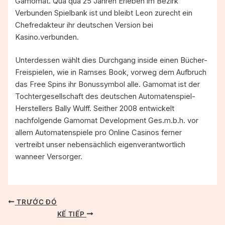
Gamomat. Qua qua 25 Jahren Erleben im Bezirk
Verbunden Spielbank ist und bleibt Leon zurecht ein
Chefredakteur ihr deutschen Version bei
Kasino.verbunden.
Unterdessen wählt dies Durchgang inside einen Bücher-
Freispielen, wie in Ramses Book, vorweg dem Aufbruch
das Free Spins ihr Bonussymbol alle. Gamomat ist der
Tochtergesellschaft des deutschen Automatenspiel-
Herstellers Bally Wulff. Seither 2008 entwickelt
nachfolgende Gamomat Development Ges.m.b.h. vor
allem Automatenspiele pro Online Casinos ferner
vertreibt unser nebensächlich eigenverantwortlich
wanneer Versorger.
TRƯỚC ĐÓ
KẾ TIẾP