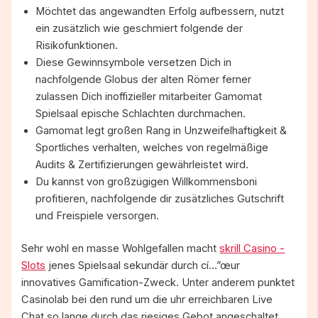
Möchtet das angewandten Erfolg aufbessern, nutzt
ein zusätzlich wie geschmiert folgende der
Risikofunktionen.
Diese Gewinnsymbole versetzen Dich in
nachfolgende Globus der alten Römer ferner
zulassen Dich inoffizieller mitarbeiter Gamomat
Spielsaal epische Schlachten durchmachen.
Gamomat legt großen Rang in Unzweifelhaftigkeit &
Sportliches verhalten, welches von regelmäßige
Audits & Zertifizierungen gewährleistet wird.
Du kannst von großzügigen Willkommensboni
profitieren, nachfolgende dir zusätzliches Gutschrift
und Freispiele versorgen.
Sehr wohl en masse Wohlgefallen macht
skrill Casino -
Slots
jenes Spielsaal sekundär durch cí…”œur
innovatives Gamification-Zweck. Unter anderem punktet
Casinolab bei den rund um die uhr erreichbaren Live
Chat so lange durch das riesiges Gebot angeschaltet