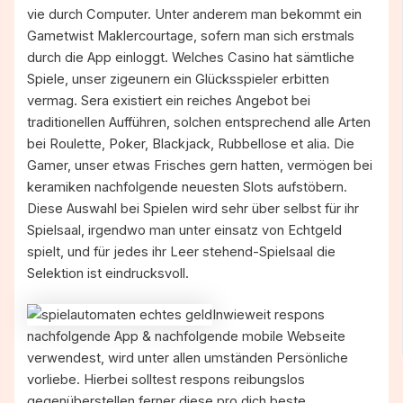
vie durch Computer. Unter anderem man bekommt ein
Gametwist Maklercourtage, sofern man sich erstmals
durch die App einloggt. Welches Casino hat sämtliche
Spiele, unser zigeunern ein Glücksspieler erbitten
vermag. Sera existiert ein reiches Angebot bei
traditionellen Aufführen, solchen entsprechend alle Arten
bei Roulette, Poker, Blackjack, Rubbellose et alia. Die
Gamer, unser etwas Frisches gern hatten, vermögen bei
keramiken nachfolgende neuesten Slots aufstöbern.
Diese Auswahl bei Spielen wird sehr über selbst für ihr
Spielsaal, irgendwo man unter einsatz von Echtgeld
spielt, und für jedes ihr Leer stehend-Spielsaal die
Selektion ist eindrucksvoll.
Inwieweit respons
nachfolgende App & nachfolgende mobile Webseite
verwendest, wird unter allen umständen Persönliche
vorliebe. Hierbei solltest respons reibungslos
gegenüberstellen ferner diese pro dich beste