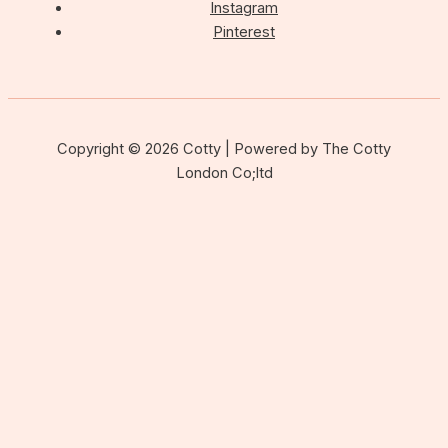
Instagram
Pinterest
Copyright © 2026 Cotty | Powered by The Cotty
London Co;ltd