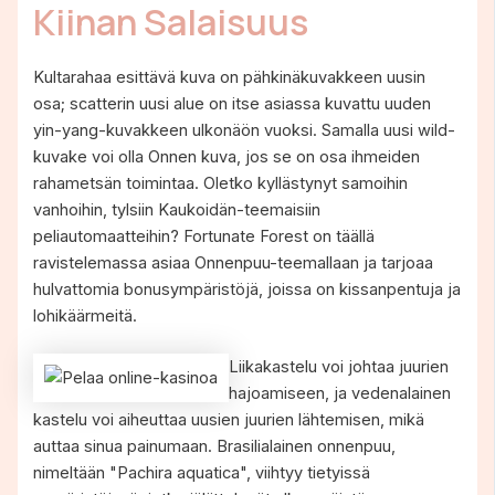
Kiinan Salaisuus
Kultarahaa esittävä kuva on pähkinäkuvakkeen uusin
osa; scatterin uusi alue on itse asiassa kuvattu uuden
yin-yang-kuvakkeen ulkonäön vuoksi. Samalla uusi wild-
kuvake voi olla Onnen kuva, jos se on osa ihmeiden
rahametsän toimintaa. Oletko kyllästynyt samoihin
vanhoihin, tylsiin Kaukoidän-teemaisiin
peliautomaatteihin? Fortunate Forest on täällä
ravistelemassa asiaa Onnenpuu-teemallaan ja tarjoaa
hulvattomia bonusympäristöjä, joissa on kissanpentuja ja
lohikäärmeitä.
Liikakastelu voi johtaa juurien
hajoamiseen, ja vedenalainen
kastelu voi aiheuttaa uusien juurien lähtemisen, mikä
auttaa sinua painumaan. Brasilialainen onnenpuu,
nimeltään "Pachira aquatica", viihtyy tietyissä