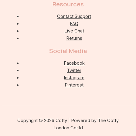
Resources
Contact Support
FAQ
Live Chat
Returns
Social Media
Facebook
Twitter
Instagram
Pinterest
Copyright © 2026 Cotty | Powered by The Cotty
London Co;ltd