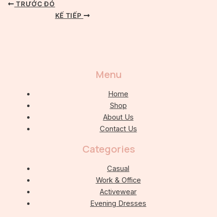
TRƯỚC ĐÓ
KẾ TIẾP
Menu
Home
Shop
About Us
Contact Us
Categories
Casual
Work & Office
Activewear
Evening Dresses