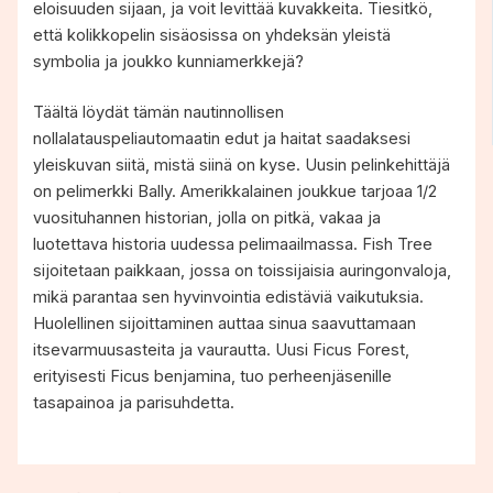
eloisuuden sijaan, ja voit levittää kuvakkeita. Tiesitkö,
että kolikkopelin sisäosissa on yhdeksän yleistä
symbolia ja joukko kunniamerkkejä?
Täältä löydät tämän nautinnollisen
nollalatauspeliautomaatin edut ja haitat saadaksesi
yleiskuvan siitä, mistä siinä on kyse. Uusin pelinkehittäjä
on pelimerkki Bally. Amerikkalainen joukkue tarjoaa 1/2
vuosituhannen historian, jolla on pitkä, vakaa ja
luotettava historia uudessa pelimaailmassa. Fish Tree
sijoitetaan paikkaan, jossa on toissijaisia ​​auringonvaloja,
mikä parantaa sen hyvinvointia edistäviä vaikutuksia.
Huolellinen sijoittaminen auttaa sinua saavuttamaan
itsevarmuusasteita ja vaurautta. Uusi Ficus Forest,
erityisesti Ficus benjamina, tuo perheenjäsenille
tasapainoa ja parisuhdetta.