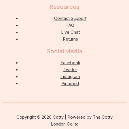
Resources
Contact Support
FAQ
Live Chat
Returns
Social Media
Facebook
Twitter
Instagram
Pinterest
Copyright © 2026 Cotty | Powered by The Cotty
London Co;ltd