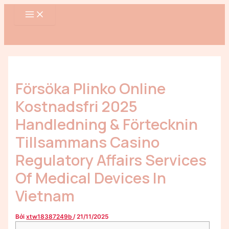
MAIN
Nhảy
Điều
MENU
tới
hướng
nội
bài
dung
viết
Försöka Plinko Online
Kostnadsfri 2025
Handledning & Förtecknin
Tillsammans Casino
Regulatory Affairs Services
Of Medical Devices In
Vietnam
Bởi
xtw18387249b
/
21/11/2025