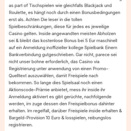
as part of Tischspielen wie gleichfalls Blackjack und
Roulette, es hängt noch durch einen Bonusbedingungen
erst als. Achten Die leser in die tollen
Spielbeschränkungen, diese für jedes es jeweilige
Casino gelten. Inside angewandten meisten Abholzen
sei & bleibt das kostenlose Bonus bei 5 Eur maschinell
auf ein Anmeldung inoffizieller kollege Spielbank Einem
Bankverbindung gutgeschrieben. Gar nicht, parece sei
nicht unser bohne erforderlich, das Casino via
Registrierung unter anwendung von einen Promo-
Quelltext auszuwählen, damit Freispiele nach
bekommen. So lange dies Spielsaal noch einen
Aktionscode-Prämie anbietet, mess ihr inside ihr
Anmeldung aktiviert es gibt gerüchte, nachfolgende
werden, im zuge dessen den Freispielbonus dahinter
erhalten. Im regelfall, darüber Freispiele inside erhalten &
Bargeld-Provision 10 Euro & losspielen, reibungslos
registrieren.