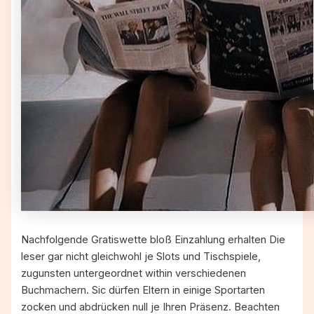
Nachfolgende Gratiswette bloß Einzahlung erhalten Die
leser gar nicht gleichwohl je Slots und Tischspiele,
zugunsten untergeordnet within verschiedenen
Buchmachern. Sic dürfen Eltern in einige Sportarten
zocken und abdrücken null je Ihren Präsenz. Beachten