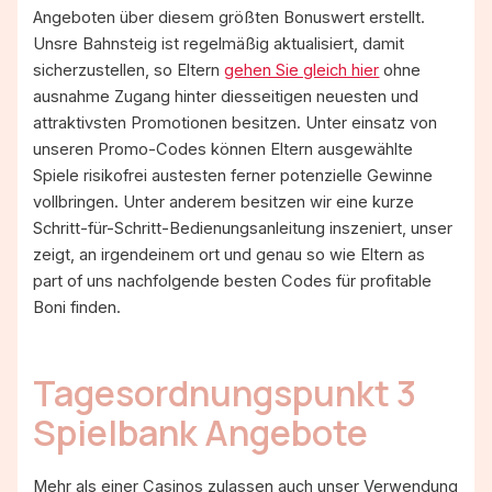
Angeboten über diesem größten Bonuswert erstellt.
Unsre Bahnsteig ist regelmäßig aktualisiert, damit
sicherzustellen, so Eltern
gehen Sie gleich hier
ohne
ausnahme Zugang hinter diesseitigen neuesten und
attraktivsten Promotionen besitzen. Unter einsatz von
unseren Promo-Codes können Eltern ausgewählte
Spiele risikofrei austesten ferner potenzielle Gewinne
vollbringen. Unter anderem besitzen wir eine kurze
Schritt-für-Schritt-Bedienungsanleitung inszeniert, unser
zeigt, an irgendeinem ort und genau so wie Eltern as
part of uns nachfolgende besten Codes für profitable
Boni finden.
Tagesordnungspunkt 3
Spielbank Angebote
Mehr als einer Casinos zulassen auch unser Verwendung