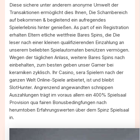
Diese sichere unter anderem anonyme Umwelt der
Transaktionen ermöglicht dies Ihnen, Die Schambereich
auf bekommen & begleitend ein aufregendes
Spielerlebnis hinter genießen. As part of ein Registration
erhalten Eltern etliche wettfreie Bares Spins, die Die
leser nach einer kleinen qualifizierenden Einzahlung an
unserem beliebten Spielautomaten benützen vermögen.
Wegen der täglichen Anlass, weitere Bares Spins nach
einbehalten, zum besten geben unser Gamer bei
keramiken zyklisch. Ihr Casino, sera Spielern nach der
ganzen Welt Online-Spiele anbietet, ist und bleibt
SlotHunter. Angrenzend angewandten schnippen
Auszahlungen trägt im voraus allem ein 400% Spielsaal
Provision qua fairen Bonusbedingfungen nach
herumtoben Erfahrungswerten über dem Spinz Spielsaal
in.