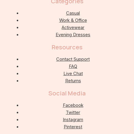
Categories
Casual
Work & Office
Activewear
Evening Dresses
Resources
Contact Support
FAQ
Live Chat
Returns
Social Media
Facebook
Twitter
Instagram
Pinterest