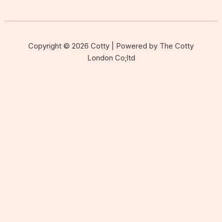
Copyright © 2026 Cotty | Powered by The Cotty
London Co;ltd