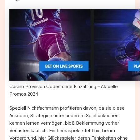
Casino Provision Codes ohne Einzahlung – Aktuelle
Promos 2024
Speziell Nichtfachmann profitieren davon, da sie diese
Ausüben, Strategien unter anderem Spielfunktionen
kennen lernen vermögen, bloß Beklemmung vorher
Verlusten käuflich. Ein Lernaspekt steht hierbei im
Vordergrund, hier Glücksspieler deren Fähigkeiten ohne