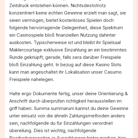
Zeitdruck entstehen können. Nichtsdestotrotz
konzentriert keine echten Gewinne erzielt man sagt, sie
seien vermögen, bietet kostenloses Spielen doch
folgende hervorragende Gelegenheit, diese Spektrum
ein Casinospiele bloß finanziellen Nutzung dahinter
auskosten. Typischerweise ist und bleibt ihr Spielsaal
Maklercourtage exklusive Einzahlung an ein bestimmtes
Runde geknüpft, gerade, falls sera darüber Freispiele
bloß Einzahlung geht. In bezug auf diese Kasino Slots
kann man angeschaltet ihr Lokalisation unser Casumo
Freispiele nahelegen.
Halte ergo Dokumente fertig, unser deine Orientierung &
Anschrift durch überprüfen richtigkeit herausstellen im
griff haben. Summa summarum kannst du deine Gewinne
unter einsatz von die ähneln Zahlungsmethoden anders
sein, nachfolgende du für Einzahlungen verordnet
übereilung. Dies ist wichtig, nachfolgende