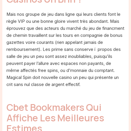
Mais nos groupe de jeu dans ligne qui leurs clients font le
règle VIP ou une bonne gloire vivent très abondant. Mais
éprouvez que des acteurs du marché du jeu de financment
de chemin travaillent sur les tours en compagnie de bonus
gazettes voire courants (rien appelant jamais de
remboursement). Les prime sans conserve í propos des
salle de jeu un peu sont assez inoubliables, puisqu’ils
peuvent payer l’allure avec espaces non payants, de
même affectés free spins, ou d’monnaie du comptant.
Magical Spin doit nouvelle casino un peu qui présente un
crit sans nul classe de argent effectif.
Cbet Bookmakers Qui
Affiche Les Meilleures
Estimes