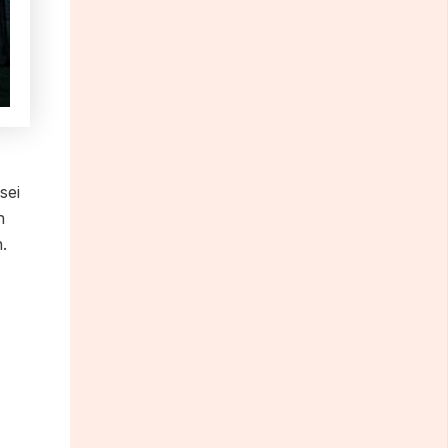
sei
n
.