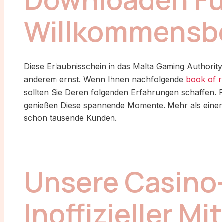
Willkommensb
Diese Erlaubnisschein in das Malta Gaming Authority
anderem ernst. Wenn Ihnen nachfolgende
book of 
sollten Sie Deren folgenden Erfahrungen schaffen. F
genießen Diese spannende Momente. Mehr als einer 
schon tausende Kunden.
Unsere Casino
Inoffizieller M