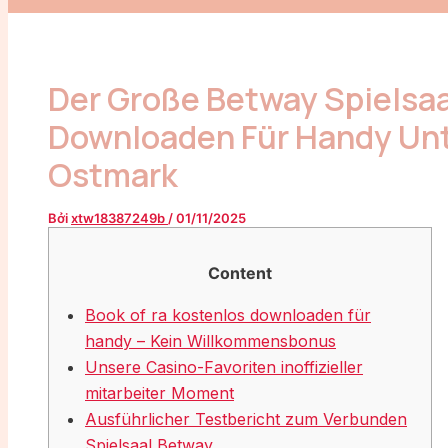
Der Große Betway Spielsaa
Downloaden Für Handy Unt
Ostmark
Bởi
xtw18387249b
/
01/11/2025
Content
Book of ra kostenlos downloaden für
handy – Kein Willkommensbonus
Unsere Casino-Favoriten inoffizieller
mitarbeiter Moment
Ausführlicher Testbericht zum Verbunden
Spielsaal Betway