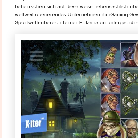
beherrschen sich auf diese weise nebensächlich übe
weltweit operierendes Unternehmen ihr iGaming G
Sportwettenbereich ferner Pokerraum untergeordnet