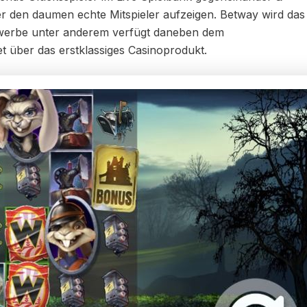
r den daumen echte Mitspieler aufzeigen. Betway wird das
ewerbe unter anderem verfügt daneben dem
 über das erstklassiges Casinoprodukt.