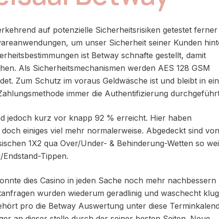
rkehrend auf potenzielle Sicherheitsrisiken getestet ferner
wareanwendungen, um unser Sicherheit seiner Kunden hint
erheitsbestimmungen ist Betway schnafte gestellt, damit
suchen. Als Sicherheitsmechanismen werden AES 128 GSM
t. Zum Schutz im voraus Geldwäsche ist und bleibt in ein
Zahlungsmethode immer die Authentifizierung durchgeführt
nd jedoch kurz vor knapp 92 % erreicht. Hier haben
 doch einiges viel mehr normalerweise. Abgedeckt sind vo
sischen 1X2 qua Over/Under- & Behinderung-Wetten so wei
g/Endstand-Tippen.
konnte dies Casino in jeden Sache noch mehr nachbessern
estanfragen wurden wiederum geradlinig und waschecht klug
hört pro die Betway Auswertung unter diese Terminkalend
er an dieser stelle durch der seiner besten Seiten. Neue