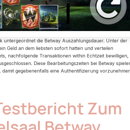
ank untergeordnet die Betway Auszahlungsdauer. Unter der
n Geld an dem liebsten sofort hatten und verteilen
s, nachfolgende Transaktionen within Echtzeit bewilligen, 
usgeschlossen. Diese Bearbeitungszeiten bei Betway spiele
damit gegebenenfalls eine Authentifizierung vorzunehmen
Testbericht Zum
elsaal Betway