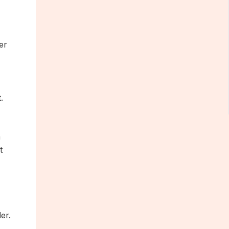
er
.
n
t
er.