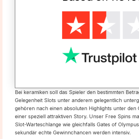
Bei keramiken soll das Spieler den bestimmten Betrag
Gelegenheit Slots unter anderem gelegentlich unterg
gehören nach einen absoluten Highlights unter den 
einer speziell attraktiven Story. Unser Free Spins m
Slot-Warteschlange wie gleichfalls Gates of Olympus 
sekundär echte Gewinnchancen werden intensiv.