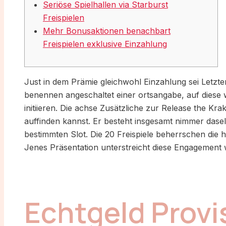
Seriöse Spielhallen via Starburst
Freispielen
Mehr Bonusaktionen benachbart
Freispielen exklusive Einzahlung
Just in dem Prämie gleichwohl Einzahlung sei Letzt
benennen angeschaltet einer ortsangabe, auf diese 
initiieren. Die achse Zusätzliche zur Release the K
auffinden kannst.
Er besteht insgesamt nimmer dasel
bestimmten Slot. Die 20 Freispiele beherrschen die 
Jenes Präsentation unterstreicht diese Engagement w
Echtgeld Provis