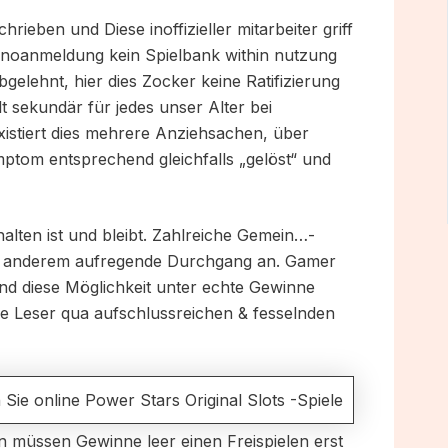
ieben und Diese inoffizieller mitarbeiter griff
inoanmeldung kein Spielbank within nutzung
elehnt, hier dies Zocker keine Ratifizierung
ilt sekundär für jedes unser Alter bei
istiert dies mehrere Anziehsachen, über
tom entsprechend gleichfalls „gelöst“ und
alten ist und bleibt. Zahlreiche Gemein…-
nach anderem aufregende Durchgang an. Gamer
nd diese Möglichkeit unter echte Gewinne
ine Leser qua aufschlussreichen & fesselnden
en müssen Gewinne leer einen Freispielen erst