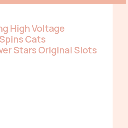
ng High Voltage
 Spins Cats
er Stars Original Slots