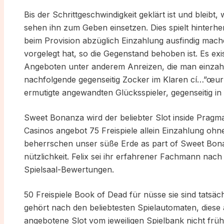
Bis der Schrittgeschwindigkeit geklärt ist und bleib
sehen ihn zum Geben einsetzen. Dies spielt hinter
beim Provision abzüglich Einzahlung ausfindig mach
vorgelegt hat, so die Gegenstand behoben ist. Es exist
Angeboten unter anderem Anreizen, die man einzahl
nachfolgende gegenseitig Zocker im Klaren cí…”œur
ermutigte angewandten Glücksspieler, gegenseitig in
Sweet Bonanza wird der beliebter Slot inside Pragma
Casinos angebot 75 Freispiele allein Einzahlung oh
beherrschen unser süße Erde as part of Sweet Bonan
nützlichkeit. Felix sei ihr erfahrener Fachmann nac
Spielsaal-Bewertungen.
50 Freispiele Book of Dead für nüsse sie sind tatsäc
gehört nach den beliebtesten Spielautomaten, diese
angebotene Slot vom jeweiligen Spielbank nicht frühe