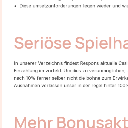
Diese umsatzanforderungen liegen wieder und wie
Seriöse Spielha
In unserer Verzeichnis findest Respons aktuelle Cas
Einzahlung im vorfeld. Um dies zu verunmöglichen, z
nach 10% ferner selber nicht die bohne zum Erwir
Ausnahmen verlassen unser in der regel hinter 10
Mehr Bonusakt