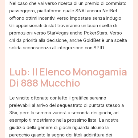
Nel caso che vai verso ricerca di un premio di commiato
passeggero, piattaforme quale SNAI ancora NetBet
offrono ottimi incentivi verso impostare senza indugio.
Gli appassionati di slot troveranno un buon scelta di
promozioni verso StarVegas anche PokerStars. Verso
chi dà priorità alla decisione, anche GoldBet è una scelta
solida riconoscenza all’integrazione con SPID.
Lub: Il Elenco Monogamia
Di 888 Mucchio
Le vincite ottenute contatto il gratifica saranno
prelevabili al arrivo del sequestrato di puntata stesso a
35x, però la somma varierà a seconda dei giochi, ad
esempio ti mostriamo nella prossimo lista. La nostra
giudizio della genere di giochi riguarda alcuno la
parecchio quanto la segno dei titoli addirittura dei