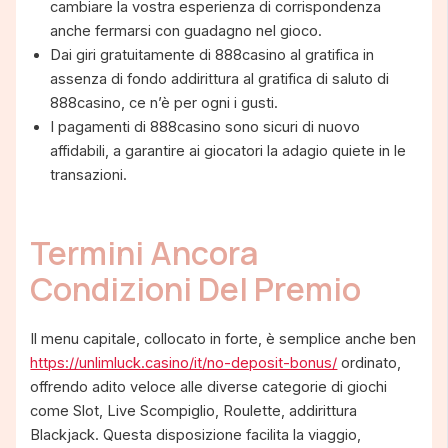
cambiare la vostra esperienza di corrispondenza
anche fermarsi con guadagno nel gioco.
Dai giri gratuitamente di 888casino al gratifica in
assenza di fondo addirittura al gratifica di saluto di
888casino, ce n’è per ogni i gusti.
I pagamenti di 888casino sono sicuri di nuovo
affidabili, a garantire ai giocatori la adagio quiete in le
transazioni.
Termini Ancora
Condizioni Del Premio
Il menu capitale, collocato in forte, è semplice anche ben
https://unlimluck.casino/it/no-deposit-bonus/
ordinato,
offrendo adito veloce alle diverse categorie di giochi
come Slot, Live Scompiglio, Roulette, addirittura
Blackjack. Questa disposizione facilita la viaggio,