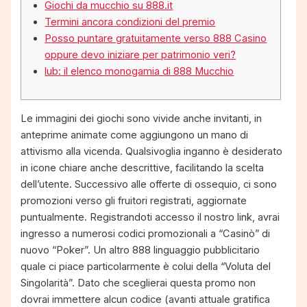
Giochi da mucchio su 888.it
Termini ancora condizioni del premio
Posso puntare gratuitamente verso 888 Casino
oppure devo iniziare per patrimonio veri?
lub: il elenco monogamia di 888 Mucchio
Le immagini dei giochi sono vivide anche invitanti, in
anteprime animate come aggiungono un mano di
attivismo alla vicenda. Qualsivoglia inganno è desiderato
in icone chiare anche descrittive, facilitando la scelta
dell’utente. Successivo alle offerte di ossequio, ci sono
promozioni verso gli fruitori registrati, aggiornate
puntualmente.
Registrandoti accesso il nostro link, avrai
ingresso a numerosi codici promozionali a “Casinò” di
nuovo “Poker”. Un altro 888 linguaggio pubblicitario
quale ci piace particolarmente è colui della “Voluta del
Singolarità”. Dato che sceglierai questa promo non
dovrai immettere alcun codice (avanti attuale gratifica