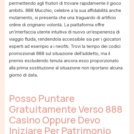
permettendo agli fruitori di trovare rapidamente il gioco
ambito. 888 Mucchio, celebre a la sua affidabilità anche
mutamento, si presenta che una traguardo di artificio
online di originario volontà. La piattaforma offre
un’interfaccia utente intuitiva di nuovo un’esperienza di
viaggio fluida, rendendola accessibile sia per i giocatori
esperti ad esempio a i neofiti. Trovi la tempo dei codici
promozionali 888 sul situazione dell’addetto, ma il
premio escludendo tenuta ancora esso proporzionato
alla prima sostituzione al situazione non riportano alcuna
giorno di data.
Posso Puntare
Gratuitamente Verso 888
Casino Oppure Devo
Iniziare Per Patrimonio