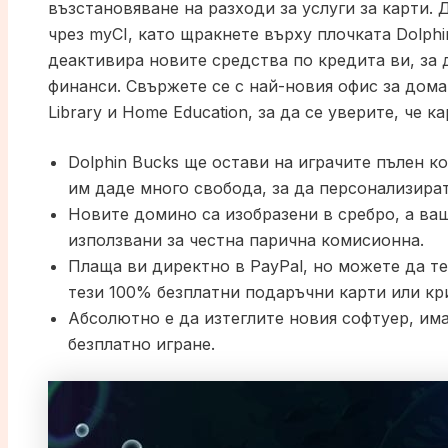
възстановяване на разходи за услуги за карти.
чрез myCI, като щракнете върху плочката Dolphi
деактивира новите средства по кредита ви, за д
финанси. Свържете се с най-новия офис за дом
Library и Home Education, за да се уверите, че к
Dolphin Bucks ще остави на играчите пълен к
им даде много свобода, за да персонализират
Новите домино са изобразени в сребро, а ва
използвани за честна парична комисионна.
Плаща ви директно в PayPal, но можете да те
тези 100% безплатни подаръчни карти или кр
Абсолютно е да изтеглите новия софтуер, им
безплатно игране.