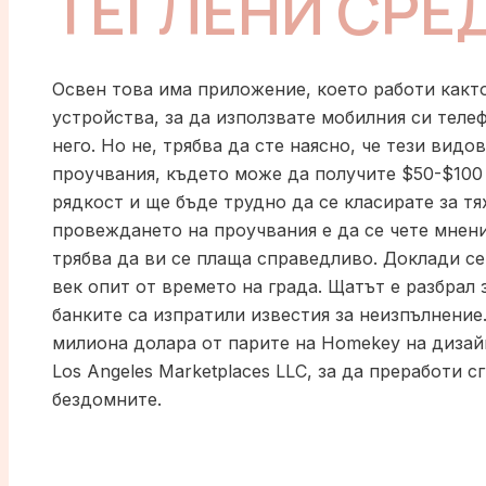
ТЕГЛЕНИ СРЕ
Освен това има приложение, което работи както 
устройства, за да използвате мобилния си телеф
него. Но не, трябва да сте наясно, че тези вид
проучвания, където може да получите $50-$100 
рядкост и ще бъде трудно да се класирате за тях
провеждането на проучвания е да се чете мнени
трябва да ви се плаща справедливо. Доклади с
век опит от времето на града. Щатът е разбрал 
банките са изпратили известия за неизпълнение.
милиона долара от парите на Homekey на дизай
Los Angeles Marketplaces LLC, за да преработи с
бездомните.