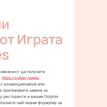
ни
от Играта
es
ъзможност да получите
.
https://vulkan-spiele-
 с конвенционална или
а притежавате заявки за
у ресторанти и вашия Dolphin
опълнете най-новия формуляр за