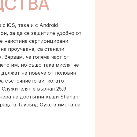
ДСТВА
с iOS, така и с Android
он, за да се защитите удобно от
ове наистина сертифицирани
на проучване, са станали
. Вярвам, че голяма част от
ето им, но също така мисля, че
е дължат на повече от половин
за състоянието ви, когато
 Служителят е върнал 25,9
нера на достъпни къщи Shangri-
града в Таузънд Оукс в имота на