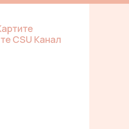
Картите
ите CSU Канал