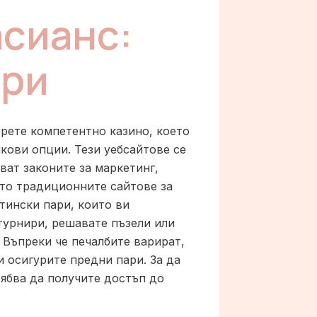
асианс:
ари
рете компетентно казино, което
нкови опции. Тези уебсайтове се
зват законите за маркетинг,
ето традиционните сайтове за
стински пари, които ви
 турнири, решавате пъзели или
. Въпреки че печалбите варират,
и осигурите предни пари. За да
рябва да получите достъп до