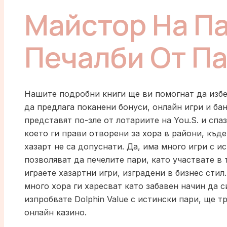
Майстор На П
Печалби От П
Нашите подробни книги ще ви помогнат да избе
да предлага поканени бонуси, онлайн игри и ба
представят по-зле от лотариите на You.S. и спа
което ги прави отворени за хора в райони, къд
хазарт не са допуснати. Да, има много игри с и
позволяват да печелите пари, като участвате в
играете хазартни игри, изградени в бизнес стил
много хора ги харесват като забавен начин да с
изпробвате Dolphin Value с истински пари, ще т
онлайн казино.