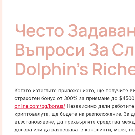
Често Задава
Въпроси За Сл
Dolphin's Rich
Когато изтеглите приложението, ще получите в
страхотен бонус от 300% за приемане до $4500
online.com/bg/bonus/
Независимо дали работите
криптовалута, ще бъдете на разположение. За д
възстановяване, да прехвърляте средства межд
долара или да разрешавате конфликти, моля, п