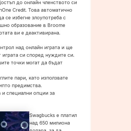
 Достъп до онлайн членството си
nOne Credit. Това автоматично
а се избегне злоупотреба с
ашно образование в Broome
артата ви е деактивирана.
онтрол над онлайн играта и ще
 играта си според нуждите си.
шите точки могат да бъдат
глите пари, като използвате
ипто предимства.
а и специални опции за
Swagbucks е платил
над 650 милиона
долара, за да