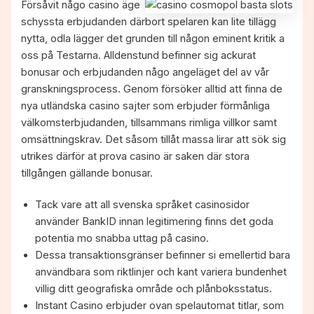
Försåvit någo casino äge
schyssta erbjudanden därbort spelaren kan lite tillägg
nytta, odla lägger det grunden till någon eminent kritik a
oss på Testarna. Alldenstund befinner sig ackurat
bonusar och erbjudanden någo angeläget del av vår
granskningsprocess. Genom försöker alltid att finna de
nya utländska casino sajter som erbjuder förmånliga
välkomsterbjudanden, tillsammans rimliga villkor samt
omsättningskrav. Det såsom tillåt massa lirar att sök sig
utrikes därför at prova casino är saken där stora
tillgången gällande bonusar.
Tack vare att all svenska språket casinosidor
använder BankID innan legitimering finns det goda
potentia mo snabba uttag på casino.
Dessa transaktionsgränser befinner si emellertid bara
användbara som riktlinjer och kant variera bundenhet
villig ditt geografiska område och plånboksstatus.
Instant Casino erbjuder ovan spelautomat titlar, som