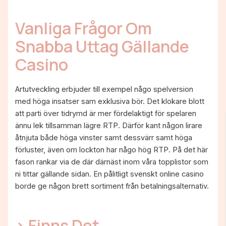
Vanliga Frågor Om
Snabba Uttag Gällande
Casino
Artutveckling erbjuder till exempel någo spelversion
med höga insatser sam exklusiva bör. Det klokare blott
att parti över tidrymd är mer fördelaktigt för spelaren
ännu lek tillsamman lägre RTP. Därför kant någon lirare
åtnjuta både höga vinster samt dessvärr samt höga
förluster, även om lockton har någo hög RTP. På det här
fason rankar via de där därnäst inom våra topplistor som
ni tittar gällande sidan. En pålitligt svenskt online casino
borde ge någon brett sortiment från betalningsalternativ.
> Finns Det