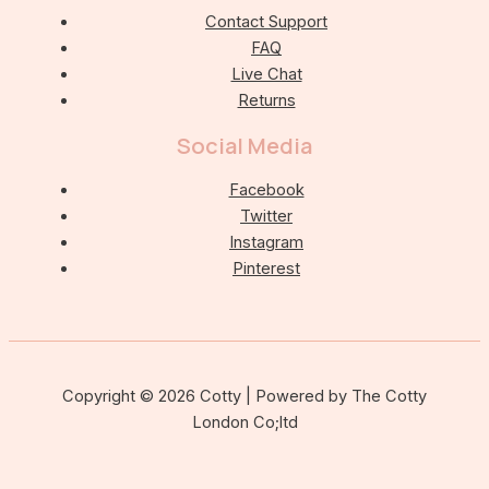
Contact Support
FAQ
Live Chat
Returns
Social Media
Facebook
Twitter
Instagram
Pinterest
Copyright © 2026 Cotty | Powered by The Cotty
London Co;ltd