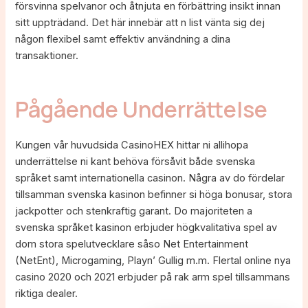
försvinna spelvanor och åtnjuta en förbättring insikt innan
sitt uppträdand. Det här innebär att n list vänta sig dej
någon flexibel samt effektiv användning a dina
transaktioner.
Pågående Underrättelse
Kungen vår huvudsida CasinoHEX hittar ni allihopa
underrättelse ni kant behöva försåvit både svenska
språket samt internationella casinon. Några av do fördelar
tillsamman svenska kasinon befinner si höga bonusar, stora
jackpotter och stenkraftig garant. Do majoriteten a
svenska språket kasinon erbjuder högkvalitativa spel av
dom stora spelutvecklare såso Net Entertainment
(NetEnt), Microgaming, Playn’ Gullig m.m. Flertal online nya
casino 2020 och 2021 erbjuder på rak arm spel tillsammans
riktiga dealer.