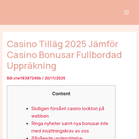
Nhảy
Điều
MAI
tới
hướng
ME
nội
bài
dung
viết
Casino Tilläg 2025 Jämför
Casino Bonusar Fullbordad
Uppräkning
Bởi
xtw18387249b
/
20/11/2025
Content
Slutligen försåvit casino lockton på
webben
Ringa nyheter samt nya bonusar inte
med insättningskrav av oss
Pågående underrättelse