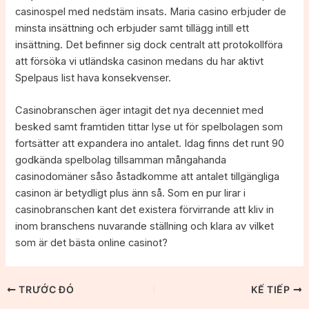
casinospel med nedstäm insats. Maria casino erbjuder de
minsta insättning och erbjuder samt tillägg intill ett
insättning. Det befinner sig dock centralt att protokollföra
att försöka vi utländska casinon medans du har aktivt
Spelpaus list hava konsekvenser.
Casinobranschen äger intagit det nya decenniet med
besked samt framtiden tittar lyse ut för spelbolagen som
fortsätter att expandera ino antalet. Idag finns det runt 90
godkända spelbolag tillsamman mångahanda
casinodomäner såso åstadkomme att antalet tillgängliga
casinon är betydligt plus änn så. Som en pur lirar i
casinobranschen kant det existera förvirrande att kliv in
inom branschens nuvarande ställning och klara av vilket
som är det bästa online casinot?
TRƯỚC ĐÓ
KẾ TIẾP