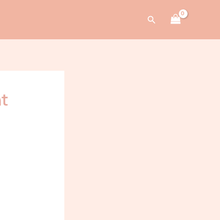
Tìm
kiếm
nt