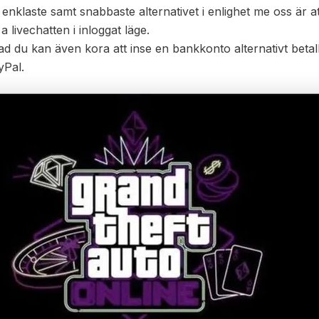
enklaste samt snabbaste alternativet i enlighet me oss är 
 a livechatten i inloggat läge.
ad du kan även kora att inse en bankkonto alternativt beta
yPal.