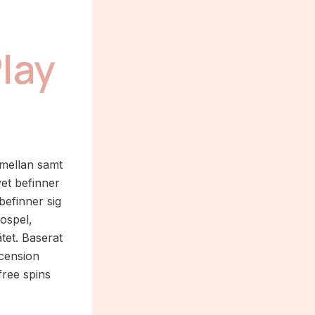
lay
 mellan samt
et befinner
efinner sig
ospel,
tet. Baserat
ecension
free spins