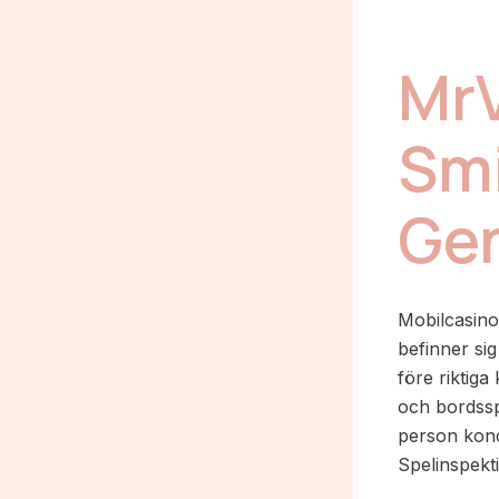
MrV
Smi
Gen
Mobilcasino
befinner si
före riktiga
och bordssp
person konce
Spelinspekt