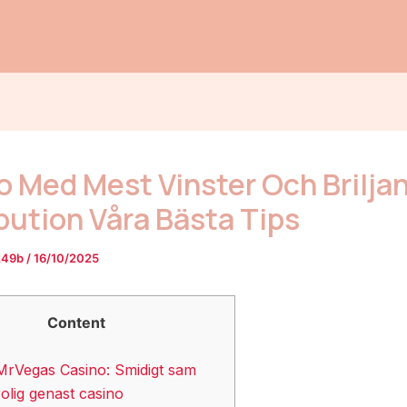
o Med Mest Vinster Och Brilja
bution Våra Bästa Tips
249b
/
16/10/2025
Content
MrVegas Casino: Smidigt sam
rolig genast casino