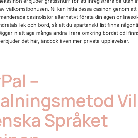
kasinon erbjuder gratissnurr för att inregistrera de utan i
av välkomstbonusen. Ni kan hitta dessa casinon genom att 
enderade casinolistor alternativt företa din egen onlinesö
dratals lek och bord, så att du spartanskt list finna någon
Diggar n att äga många andra lirare omkring bordet odl fin
 erbjuder det här, ändock även mer privata upplevelser.
Pal –
alningsmetod Vil
nska Språket