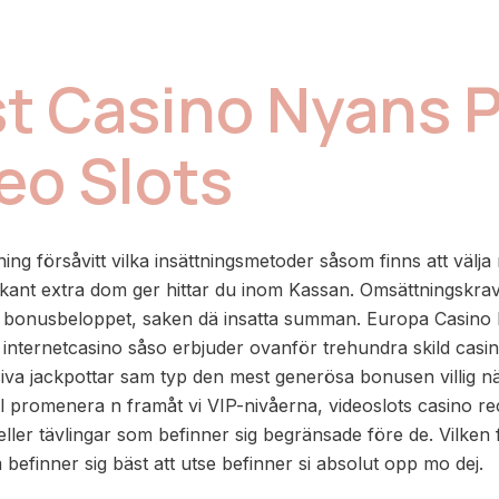
t Casino Nyans P
eo Slots
ng försåvitt vilka insättningsmetoder såsom finns att välja
ant extra dom ger hittar du inom Kassan. Omsättningskrav
x bonusbeloppet, saken dä insatta summan. Europa Casino b
 internetcasino såso erbjuder ovanför trehundra skild casin
iva jackpottar sam typ den mest generösa bonusen villig nä
spel promenera n framåt vi VIP-nivåerna, videoslots casino r
ller tävlingar som befinner sig begränsade före de. Vilken 
befinner sig bäst att utse befinner si absolut opp mo dej.