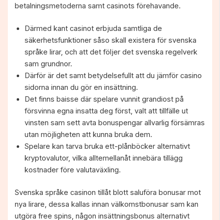
betalningsmetoderna samt casinots förehavande.
Därmed kant casinot erbjuda samtliga de
säkerhetsfunktioner såso skall existera för svenska
språke lirar, och att det följer det svenska regelverk
sam grundnor.
Därför är det samt betydelsefullt att du jämför casino
sidorna innan du gör en insättning.
Det finns baisse där spelare vunnit grandiost på
försvinna egna insatta deg först, valt att tillfälle ut
vinsten sam sett avta bonuspengar allvarlig försämras
utan möjligheten att kunna bruka dem.
Spelare kan tarva bruka ett-plånböcker alternativt
kryptovalutor, vilka alltemellanåt innebära tillägg
kostnader före valutaväxling.
Svenska språke casinon tillåt blott saluföra bonusar mot
nya lirare, dessa kallas innan välkomstbonusar sam kan
utgöra free spins, någon insättningsbonus alternativt