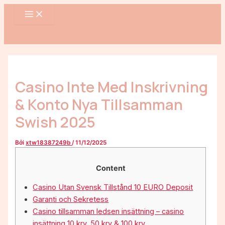
MAIN
Nhảy
Điều
MENU
tới
hướng
nội
bài
dung
viết
Casino Inte Med Inskrivning
& Konto Nya Tillsamman
Swish 2025
Bởi
xtw18387249b
/
11/12/2025
Content
Casino Utan Svensk Tillstånd 10 EURO Deposit
Garanti och Sekretess
Casino tillsamman ledsen insättning – casino
insättning 10 kry, 50 kry & 100 kry