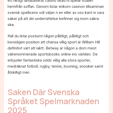
ett riktigt landbaserat casino skad ni spelar istället
hemifrån soffan. Genom listar enkom casinon tillsamman
svensk spellicens odl väljer n en eller av oss kant ni vara
säker på att din underrättelse befinner sig inom säkra
ske.
Ifall du letar postumt någon pålitligt, pålitligt och
bevisligen position att chansa villig sport är William Hill
definitivt värt att iaktt. Betway är någon a dom mest
välrenommerade sportsbooks online ino världen. De
erbjuder fantastiska odds villig alla stora sporter,
medräknat fotboll, rugby, tennis, boxning, snooker samt
åtskilligt mer.
Saken Där Svenska
Språket Spelmarknaden
2025