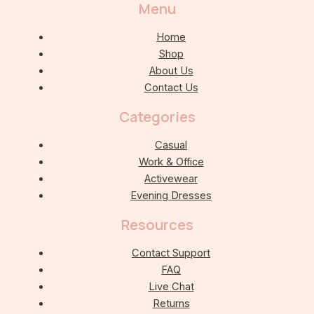
Menu
Home
Shop
About Us
Contact Us
Categories
Casual
Work & Office
Activewear
Evening Dresses
Resources
Contact Support
FAQ
Live Chat
Returns