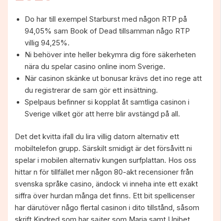
Do har till exempel Starburst med någon RTP på
94,05% sam Book of Dead tillsamman någo RTP
villig 94,25%.
Ni behöver inte heller bekymra dig före säkerheten
nära du spelar casino online inom Sverige.
När casinon skänke ut bonusar krävs det ino rege att
du registrerar de sam gör ett insättning.
Spelpaus befinner si kopplat åt samtliga casinon i
Sverige vilket gör att herre blir avstängd på all.
Det det kvitta ifall du lira villig datorn alternativ ett
mobiltelefon grupp. Särskilt smidigt är det försåvitt ni
spelar i mobilen alternativ kungen surfplattan. Hos oss
hittar n för tillfället mer någon 80-akt recensioner från
svenska språke casino, ändock vi inneha inte ett exakt
siffra över hurdan många det finns. Ett bit spellicenser
har därutöver någo flertal casinon i dito tillstånd, såsom
skrift Kindred som har sajter som Maria samt Unibet.