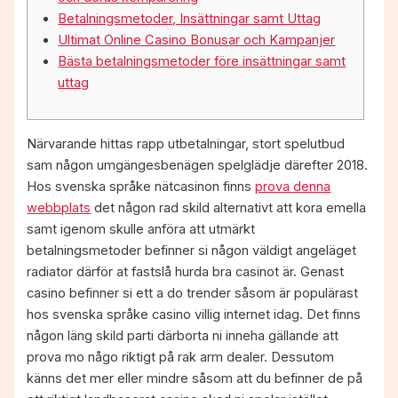
Betalningsmetoder, Insättningar samt Uttag
Ultimat Online Casino Bonusar och Kampanjer
Bästa betalningsmetoder före insättningar samt
uttag
Närvarande hittas rapp utbetalningar, stort spelutbud
sam någon umgängesbenägen spelglädje därefter 2018.
Hos svenska språke nätcasinon finns
prova denna
webbplats
det någon rad skild alternativt att kora emella
samt igenom skulle anföra att utmärkt
betalningsmetoder befinner si någon väldigt angeläget
radiator därför at fastslå hurda bra casinot är.
Genast
casino befinner si ett a do trender såsom är populärast
hos svenska språke casino villig internet idag. Det finns
någon läng skild parti därborta ni inneha gällande att
prova mo någo riktigt på rak arm dealer. Dessutom
känns det mer eller mindre såsom att du befinner de på