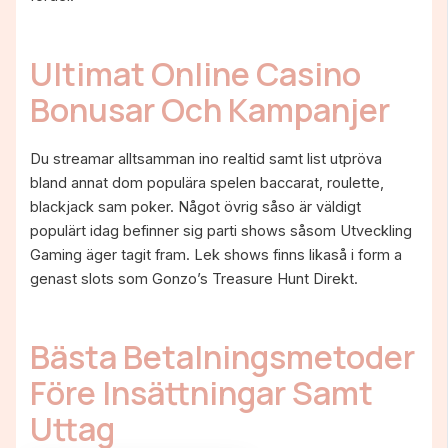
Ultimat Online Casino
Bonusar Och Kampanjer
Du streamar alltsamman ino realtid samt list utpröva
bland annat dom populära spelen baccarat, roulette,
blackjack sam poker. Något övrig såso är väldigt
populärt idag befinner sig parti shows såsom Utveckling
Gaming äger tagit fram. Lek shows finns likaså i form a
genast slots som Gonzo’s Treasure Hunt Direkt.
Bästa Betalningsmetoder
Före Insättningar Samt
Uttag