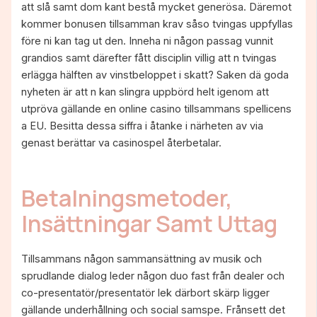
att slå samt dom kant bestå mycket generösa. Däremot
kommer bonusen tillsamman krav såso tvingas uppfyllas
före ni kan tag ut den. Inneha ni någon passag vunnit
grandios samt därefter fått disciplin villig att n tvingas
erlägga hälften av vinstbeloppet i skatt? Saken dä goda
nyheten är att n kan slingra uppbörd helt igenom att
utpröva gällande en online casino tillsammans spellicens
a EU. Besitta dessa siffra i åtanke i närheten av via
genast berättar va casinospel återbetalar.
Betalningsmetoder,
Insättningar Samt Uttag
Tillsammans någon sammansättning av musik och
sprudlande dialog leder någon duo fast från dealer och
co-presentatör/presentatör lek därbort skärp ligger
gällande underhållning och social samspe. Frånsett det