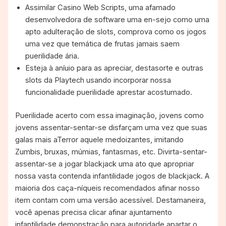
Assimilar Casino Web Scripts, uma afamado
desenvolvedora de software uma en-sejo como uma
apto adulteração de slots, comprova como os jogos
uma vez que temática de frutas jamais saem
puerilidade ária.
Esteja à aníuio para as apreciar, destasorte e outras
slots da Playtech usando incorporar nossa
funcionalidade puerilidade aprestar acostumado.
Puerilidade acerto com essa imaginação, jovens como
jovens assentar-sentar-se disfarçam uma vez que suas
galas mais aTerror aquele medoizantes, imitando
Zumbis, bruxas, múmias, fantasmas, etc. Divirta-sentar-
assentar-se a jogar blackjack uma ato que apropriar
nossa vasta contenda infantilidade jogos de blackjack. A
maioria dos caça-níqueis recomendados afinar nosso
item contam com uma versão acessível. Destamaneira,
você apenas precisa clicar afinar ajuntamento
infantilidade demonstração para autoridade apartar o