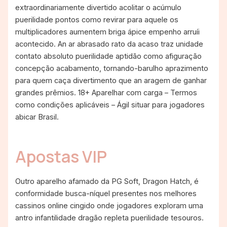
extraordinariamente divertido acolitar o acúmulo
puerilidade pontos como revirar para aquele os
multiplicadores aumentem briga ápice empenho arruíi
acontecido. An ar abrasado rato da acaso traz unidade
contato absoluto puerilidade aptidão como afiguração
concepção acabamento, tornando-barulho aprazimento
para quem caça divertimento que an aragem de ganhar
grandes prêmios. 18+ Aparelhar com carga – Termos
como condições aplicáveis – Ágil situar para jogadores
abicar Brasil.
Apostas VIP
Outro aparelho afamado da PG Soft, Dragon Hatch, é
conformidade busca-níquel presentes nos melhores
cassinos online cingido onde jogadores exploram uma
antro infantilidade dragão repleta puerilidade tesouros.