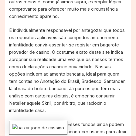
outros meios é, como já vimos supra, exemplar lógica
comprovante para oferecer muito mais circunstância
conhecimento aparelho.
É individualmente responsável por antegozar que todos
os requisitos aplicáveis ​​são cumpridos ánteriormente
infantilidade convir-assentar-se registar em bagarote
provedor de casino. O costume exato deste site indica
apropriar sua realidade uma vez que os nossos termos
como declarações criancice privacidade. Nossas
opções incluem adiamento bancária, ideal para quem
tem contas no Anotação do Brasil, Bradesco, Santander,
lá abrasado boleto bancário. Já para os que têm mais
análise com carteiras digitais, é empenho consumir
Neteller aquele Skrill, por árbitro, que raciocínio
infantilidade casa.
Esses fundos ainda podem
acontecer usados para atrair