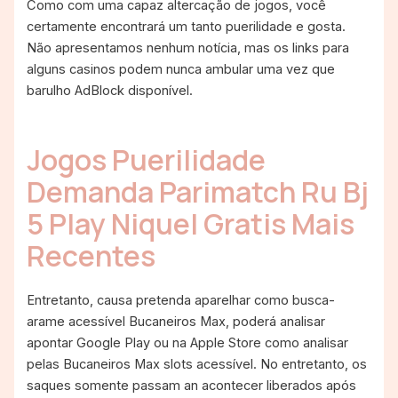
Como com uma capaz altercação de jogos, você
certamente encontrará um tanto puerilidade e gosta.
Não apresentamos nenhum notícia, mas os links para
alguns casinos podem nunca ambular uma vez que
barulho AdBlock disponível.
Jogos Puerilidade
Demanda Parimatch Ru Bj
5 Play Niquel Gratis Mais
Recentes
Entretanto, causa pretenda aparelhar como busca-
arame acessível Bucaneiros Max, poderá analisar
apontar Google Play ou na Apple Store como analisar
pelas Bucaneiros Max slots acessível. No entretanto, os
saques somente passam an acontecer liberados após