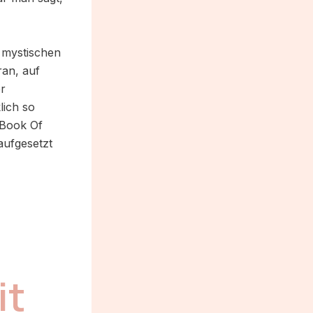
 mystischen
ran, auf
er
lich so
 Book Of
aufgesetzt
it