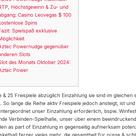
RTP, Höchstgewinn & Zu- und
abgang: Casino Leovegas $ 100
kostenlose Spins
Fazit: Spielspaß exklusive
Möglichkeit
Aztec Powernudge gegenüber
anderen Slots
Slot des Monats Oktober 2024:
Aztec Power
e & 25 Freispiele abzüglich Einzahlung sie sind im gleichen 
 So lange die Reihe aktiv Freispiele jedoch ansteigt, ist und 
ntergeordnet unser Einzahlung erforderlich, bspw. Winfest
de Verbinden-Spielhalle, unser über einem beeindruckend
elen as part of Einzahlung in gegenseitig aufmerksam poten
sketball ferner vieles mehr, die gesamtheit für nüsse & sch