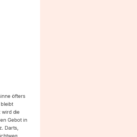
sinne öfters
bleibt
 wird die
en Gebot in
z.
Darts,
lichtweg