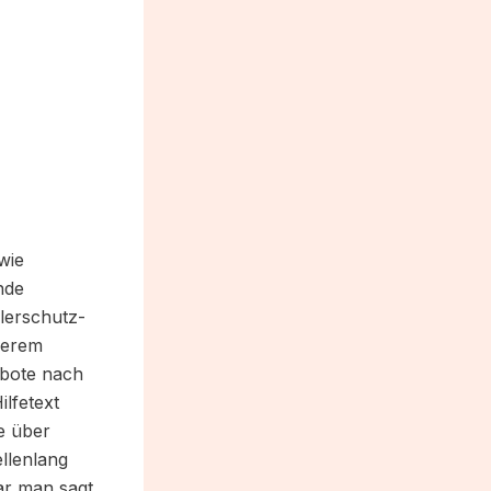
o
wie
nde
lerschutz-
derem
gebote nach
ilfetext
e über
ellenlang
ar man sagt,