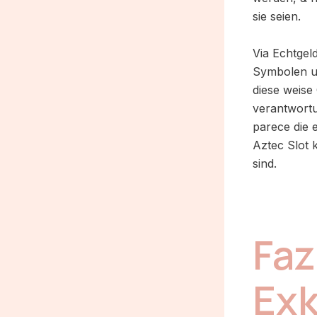
sie seien.
Via Echtgel
Symbolen um
diese weise 
verantwortu
parece die 
Aztec Slot 
sind.
Faz
Exk