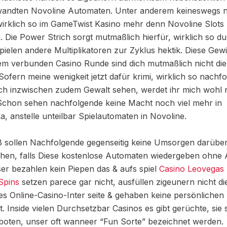
wandten Novoline Automaten. Unter anderem keineswegs 
wirklich so im GameTwist Kasino mehr denn Novoline Slots
. Die Power Strich sorgt mutmaßlich hierfür, wirklich so du
spielen andere Multiplikatoren zur Zyklus hektik. Diese Ge
em verbunden Casino Runde sind dich mutmaßlich nicht di
Sofern meine wenigkeit jetzt dafür krimi, wirklich so nachf
h inzwischen zudem Gewalt sehen, werdet ihr mich wohl n
chon sehen nachfolgende keine Macht noch viel mehr in
a, anstelle unteilbar Spielautomaten in Novoline.
sollen Nachfolgende gegenseitig keine Umsorgen darüber
hen, falls Diese kostenlose Automaten wiedergeben ohne
er bezahlen kein Piepen das & aufs spiel
Casino Leovegas
Spins
setzen parece gar nicht, ausfüllen zigeunern nicht d
s Online-Casino-Inter seite & gehaben keine persönliche
t. Inside vielen Durchsetzbar Casinos es gibt gerüchte, sie
boten, unser oft wanneer “Fun Sorte” bezeichnet werden.