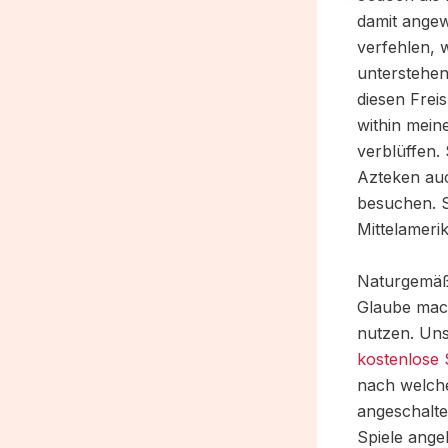
damit ange
verfehlen, 
unterstehen
diesen Frei
within mein
verblüffen. 
Azteken auc
besuchen. S
Mittelamerik
Naturgemäß 
Glaube mac
nutzen. Uns
kostenlose 
nach welche
angeschalte
Spiele ange