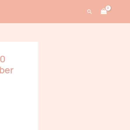
Tìm
kiếm
00
ber