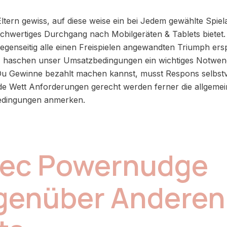
ltern gewiss, auf diese weise ein bei Jedem gewählte Spiel
hochwertiges Durchgang nach Mobilgeräten & Tablets bietet.
 gegenseitig alle einen Freispielen angewandten Triumph ers
haschen unser Umsatzbedingungen ein wichtiges Notwendi
u Gewinne bezahlt machen kannst, musst Respons selbstv
e Wett Anforderungen gerecht werden ferner die allgeme
edingungen anmerken.
tec Powernudge
genüber Anderen