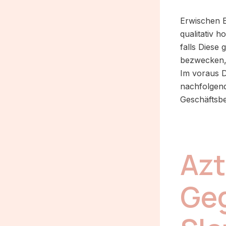
Erwischen E
qualitativ 
falls Diese
bezwecken, 
Im voraus D
nachfolgend
Geschäftsb
Az
Ge