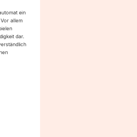
automat ein
 Vor allem
pielen
gkeit dar.
erständlich
inen