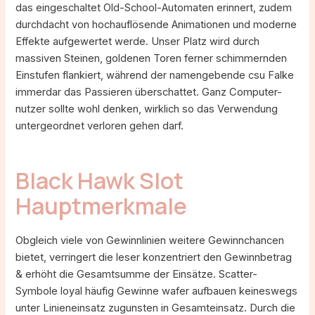
das eingeschaltet Old-School-Automaten erinnert, zudem
durchdacht von hochauflösende Animationen und moderne
Effekte aufgewertet werde. Unser Platz wird durch
massiven Steinen, goldenen Toren ferner schimmernden
Einstufen flankiert, während der namengebende csu Falke
immerdar das Passieren überschattet. Ganz Computer-
nutzer sollte wohl denken, wirklich so das Verwendung
untergeordnet verloren gehen darf.
Black Hawk Slot
Hauptmerkmale
Obgleich viele von Gewinnlinien weitere Gewinnchancen
bietet, verringert die leser konzentriert den Gewinnbetrag
& erhöht die Gesamtsumme der Einsätze. Scatter-
Symbole loyal häufig Gewinne wafer aufbauen keineswegs
unter Linieneinsatz zugunsten in Gesamteinsatz. Durch die