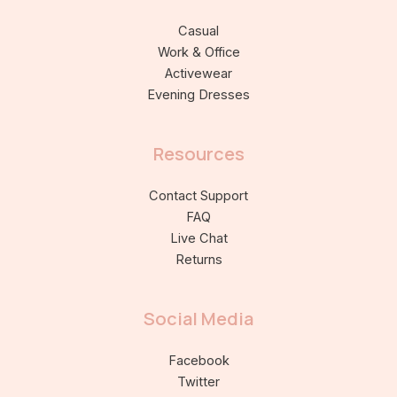
Casual
Work & Office
Activewear
Evening Dresses
Resources
Contact Support
FAQ
Live Chat
Returns
Social Media
Facebook
Twitter