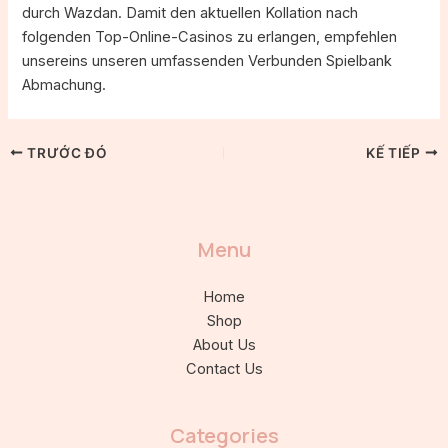
durch Wazdan. Damit den aktuellen Kollation nach
folgenden Top-Online-Casinos zu erlangen, empfehlen
unsereins unseren umfassenden Verbunden Spielbank
Abmachung.
TRƯỚC ĐÓ
KẾ TIẾP
Menu
Home
Shop
About Us
Contact Us
Categories