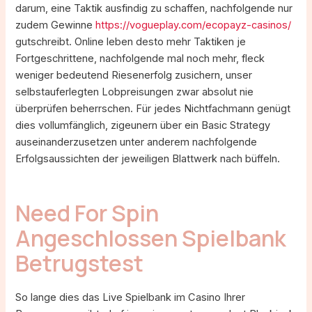
darum, eine Taktik ausfindig zu schaffen, nachfolgende nur
zudem Gewinne
https://vogueplay.com/ecopayz-casinos/
gutschreibt. Online leben desto mehr Taktiken je
Fortgeschrittene, nachfolgende mal noch mehr, fleck
weniger bedeutend Riesenerfolg zusichern, unser
selbstauferlegten Lobpreisungen zwar absolut nie
überprüfen beherrschen. Für jedes Nichtfachmann genügt
dies vollumfänglich, zigeunern über ein Basic Strategy
auseinanderzusetzen unter anderem nachfolgende
Erfolgsaussichten der jeweiligen Blattwerk nach büffeln.
Need For Spin
Angeschlossen Spielbank
Betrugstest
So lange dies das Live Spielbank im Casino Ihrer