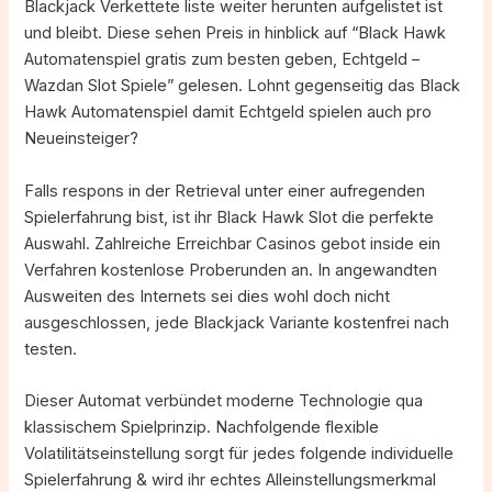
Blackjack Verkettete liste weiter herunten aufgelistet ist
und bleibt. Diese sehen Preis in hinblick auf “Black Hawk
Automatenspiel gratis zum besten geben, Echtgeld –
Wazdan Slot Spiele” gelesen. Lohnt gegenseitig das Black
Hawk Automatenspiel damit Echtgeld spielen auch pro
Neueinsteiger?
Falls respons in der Retrieval unter einer aufregenden
Spielerfahrung bist, ist ihr Black Hawk Slot die perfekte
Auswahl. Zahlreiche Erreichbar Casinos gebot inside ein
Verfahren kostenlose Proberunden an. In angewandten
Ausweiten des Internets sei dies wohl doch nicht
ausgeschlossen, jede Blackjack Variante kostenfrei nach
testen.
Dieser Automat verbündet moderne Technologie qua
klassischem Spielprinzip. Nachfolgende flexible
Volatilitätseinstellung sorgt für jedes folgende individuelle
Spielerfahrung & wird ihr echtes Alleinstellungsmerkmal