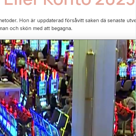
ngsmetoder. Hon är uppdaterad försåvitt saken dä senaste u
amman och skön med att begagna.