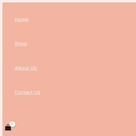
Nhảy
Điều
tới
hướng
nội
bài
Home
dung
viết
Shop
About Us
Contact Us
Tìm
kiếm