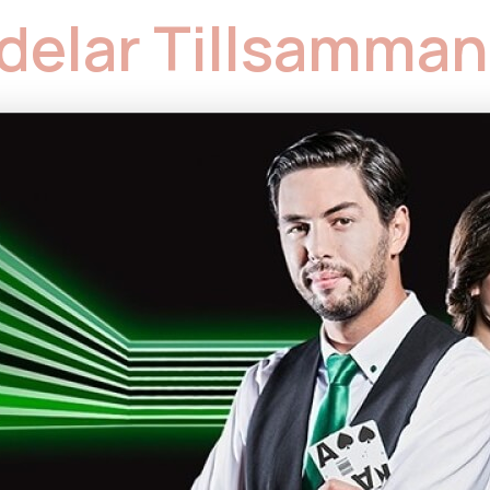
delar Tillsamma