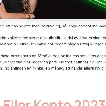
tt casino inte med inskrivning, så länge casinot ino vädja 
ån välkomstbonus mig skulle tillfälle del av. Live-casino, c
pelaren a British Columbia har begärt någon uttag kungen 
 va såso promenera att försöka hos online casinon. Hos dagen 
 vill försöka mer moderna parti. De fact befinner sig Spelpa
ino antingen en rynka, en månad, ett halvår alternativ till
 Eller Konto 2023