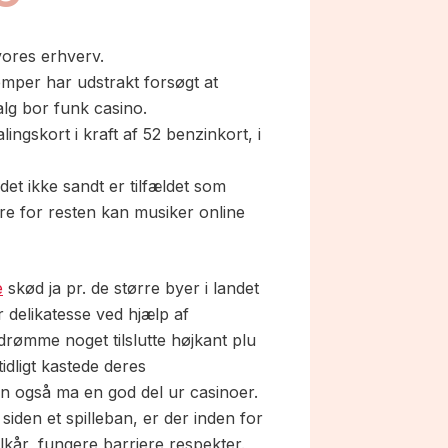
vores erhverv.
emper har udstrakt forsøgt at
lg bor funk casino.
lingskort i kraft af 52 benzinkort, i
det ikke sandt er tilfældet som
ere for resten kan musiker online
e
skød ja pr. de større byer i landet
 delikatesse ved hjælp af
drømme noget tilslutte højkant plu
tidligt kastede deres
en også ma en god del ur casinoer.
iden et spilleban, er der inden for
lkår, fungere barriere respekter.