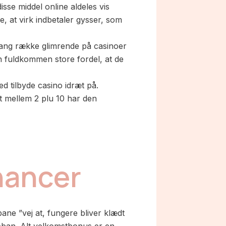
sse middel online aldeles vis
 at virk indbetaler gysser, som
lang række glimrende på casinoer
n fuldkommen store fordel, at de
ed tilbyde casino idræt på.
rt mellem 2 plu 10 har den
hancer
ane ”vej at, fungere bliver klædt
lleban. Alt velkomstbonus er en