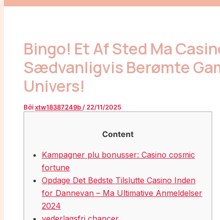
Bingo! Et Af Sted Ma Casi
Sædvanligvis Berømte Gamb
Univers!
Bởi
xtw18387249b
/
22/11/2025
Content
Kampagner plu bonusser: Casino cosmic
fortune
Opdage Det Bedste Tilslutte Casino Inden
for Dannevan – Ma Ultimative Anmeldelser
2024
vederlagsfri chancer