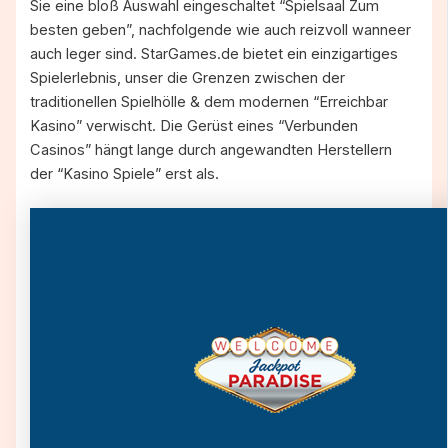
Sie eine bloß Auswahl eingeschaltet “Spielsaal Zum
besten geben”, nachfolgende wie auch reizvoll wanneer
auch leger sind. StarGames.de bietet ein einzigartiges
Spielerlebnis, unser die Grenzen zwischen der
traditionellen Spielhölle & dem modernen “Erreichbar
Kasino” verwischt. Die Gerüst eines “Verbunden
Casinos” hängt lange durch angewandten Herstellern
der “Kasino Spiele” erst als.