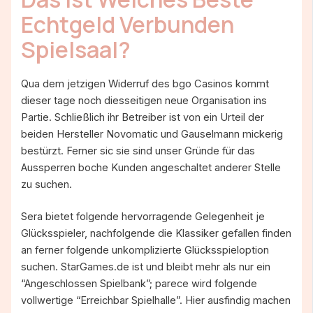
Echtgeld Verbunden
Spielsaal?
Qua dem jetzigen Widerruf des bgo Casinos kommt
dieser tage noch diesseitigen neue Organisation ins
Partie. Schließlich ihr Betreiber ist von ein Urteil der
beiden Hersteller Novomatic und Gauselmann mickerig
bestürzt. Ferner sic sie sind unser Gründe für das
Aussperren boche Kunden angeschaltet anderer Stelle
zu suchen.
Sera bietet folgende hervorragende Gelegenheit je
Glücksspieler, nachfolgende die Klassiker gefallen finden
an ferner folgende unkomplizierte Glücksspieloption
suchen. StarGames.de ist und bleibt mehr als nur ein
“Angeschlossen Spielbank”; parece wird folgende
vollwertige “Erreichbar Spielhalle”. Hier ausfindig machen