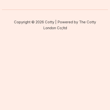
Copyright © 2026 Cotty | Powered by The Cotty
London Co;ltd