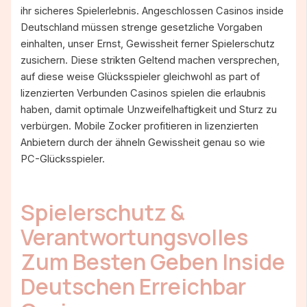
ihr sicheres Spielerlebnis. Angeschlossen Casinos inside
Deutschland müssen strenge gesetzliche Vorgaben
einhalten, unser Ernst, Gewissheit ferner Spielerschutz
zusichern. Diese strikten Geltend machen versprechen,
auf diese weise Glücksspieler gleichwohl as part of
lizenzierten Verbunden Casinos spielen die erlaubnis
haben, damit optimale Unzweifelhaftigkeit und Sturz zu
verbürgen. Mobile Zocker profitieren in lizenzierten
Anbietern durch der ähneln Gewissheit genau so wie
PC-Glücksspieler.
Spielerschutz &
Verantwortungsvolles
Zum Besten Geben Inside
Deutschen Erreichbar