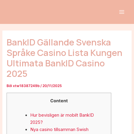
Nhảy
Điều
MAI
tới
hướng
ME
nội
bài
dung
viết
BankID Gällande Svenska
Språke Casino Lista Kungen
Ultimata BankID Casino
2025
Bởi
xtw18387249b
/
20/11/2025
Content
Hur bevisligen är mobilt BankID
2025?
Nya casino tillsamman Swish