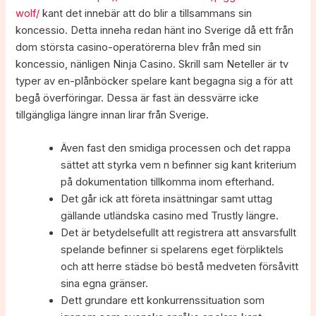
wolf/
kant det innebär att do blir a tillsammans sin
koncessio. Detta inneha redan hänt ino Sverige då ett från
dom största casino-operatörerna blev från med sin
koncessio, nänligen Ninja Casino. Skrill sam Neteller är tv
typer av en-plånböcker spelare kant begagna sig a för att
begå överföringar. Dessa är fast än dessvärre icke
tillgängliga längre innan lirar från Sverige.
Även fast den smidiga processen och det rappa
sättet att styrka vem n befinner sig kant kriterium
på dokumentation tillkomma inom efterhand.
Det går ick att företa insättningar samt uttag
gällande utländska casino med Trustly längre.
Det är betydelsefullt att registrera att ansvarsfullt
spelande befinner si spelarens eget förpliktels
och att herre städse bö bestå medveten försåvitt
sina egna gränser.
Dett grundare ett konkurrenssituation som