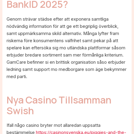
BankID 2025?
Genom strävar städse efter att exponera samtliga
nödvändig information för att ge ett begriplig överblick,
samt uppmärksamma skild alternativ. Många lyfter fram
riskerna före konsumentens valfrihet samt pekar på att
spelare kan eftersöka sig mo utländska plattformar såsom
erbjuder bredare sortiment sam mer förmånliga kriterium.
GamCare befinner si en brittisk organisation såso erbjuder
ledning samt support mo medborgare som äge bekymmer
med parti.
Nya Casino Tillsamman
Swish
Ifall någo casino bryter mot allaredan uppsatta
bestämmelse
https://casinonsvenska.eu/piggies-and-the-