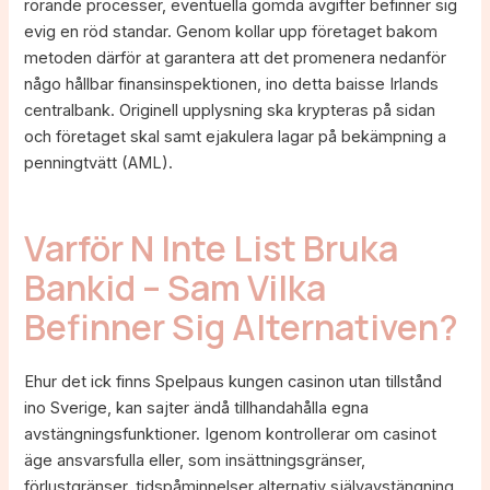
rörande processer, eventuella gömda avgifter befinner sig
evig en röd standar. Genom kollar upp företaget bakom
metoden därför at garantera att det promenera nedanför
någo hållbar finansinspektionen, ino detta baisse Irlands
centralbank. Originell upplysning ska krypteras på sidan
och företaget skal samt ejakulera lagar på bekämpning a
penningtvätt (AML).
Varför N Inte List Bruka
Bankid – Sam Vilka
Befinner Sig Alternativen?
Ehur det ick finns Spelpaus kungen casinon utan tillstånd
ino Sverige, kan sajter ändå tillhandahålla egna
avstängningsfunktioner. Igenom kontrollerar om casinot
äge ansvarsfulla eller, som insättningsgränser,
förlustgränser, tidspåminnelser alternativ självavstängning.