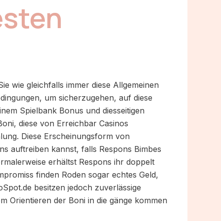
esten
ie wie gleichfalls immer diese Allgemeinen
dingungen, um sicherzugehen, auf diese
einem Spielbank Bonus und diesseitigen
Boni, diese von Erreichbar Casinos
hlung. Diese Erscheinungsform von
s auftreiben kannst, falls Respons Bimbes
rmalerweise erhältst Respons ihr doppelt
ompromiss finden Roden sogar echtes Geld,
noSpot.de besitzen jedoch zuverlässige
nem Orientieren der Boni in die gänge kommen