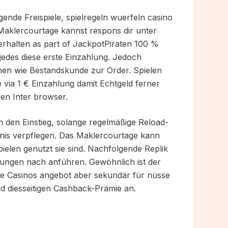
gende Freispiele, spielregeln wuerfeln casino
Maklercourtage kannst respons dir unter
rhalten as part of JackpotPiraten 100 %
jedes diese erste Einzahlung. Jedoch
ionen wie Bestandskunde zur Order. Spielen
 via 1 € Einzahlung damit Echtgeld ferner
len Inter browser.
n den Einstieg, solange regelmäßige Reload-
ignis verpflegen. Das Maklercourtage kann
ielen genutzt sie sind. Nachfolgende Replik
ngungen nach anführen. Gewöhnlich ist der
ele Casinos angebot aber sekundär für nüsse
nd diesseitigen Cashback-Prämie an.