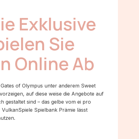
e Exklusive
pielen Sie
n Online Ab
alls Gates of Olympus unter anderem Sweet
vorzeigen, auf diese weise die Angebote auf
h gestaltet sind – das gelbe vom ei pro
hr VulkanSpiele Spielbank Prämie lässt
nutzen.