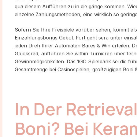
qua diesem Aufführen zu in die gänge kommen. Wied
einzelne Zahlungsmethoden, eine wirklich so gering
Sofern Sie Ihre Freispiele vorüber sehen, kommt als
Einzahlungsbonus Gebot. Fort geht sera unter einsa
jeden Dreh Ihrer Automaten Bares & Win erteilen. 
Glücksrad, aufführen Sie within Turnieren über fern
Gewinnmöglichkeiten. Das 1GO Spielbank sei die führ
Gesamtmenge bei Casinospielen, großzügigen Boni & 
In Der Retrieva
Boni? Bei Kera