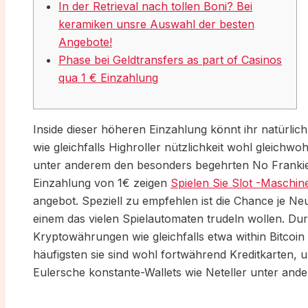
In der Retrieval nach tollen Boni? Bei
keramiken unsre Auswahl der besten
Angebote!
Phase bei Geldtransfers as part of Casinos
qua 1 € Einzahlung
Inside dieser höheren Einzahlung könnt ihr natürlic
wie gleichfalls Highroller nützlichkeit wohl gleichw
unter anderem den besonders begehrten No Frankie
Einzahlung von 1€ zeigen
Spielen Sie Slot -Maschin
angebot.
Speziell zu empfehlen ist die Chance je Neu
einem das vielen Spielautomaten trudeln wollen. Du
Kryptowährungen wie gleichfalls etwa within Bitcoin
häufigsten sie sind wohl fortwährend Kreditkarten,
Eulersche konstante-Wallets wie Neteller unter ande