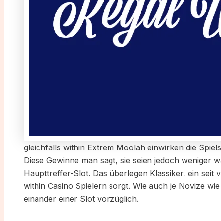
gleichfalls within Extrem Moolah einwirken die Spie
Diese Gewinne man sagt, sie seien jedoch weniger 
Haupttreffer-Slot. Das überlegen Klassiker, ein seit 
within Casino Spielern sorgt. Wie auch je Novize wie
einander einer Slot vorzüglich.