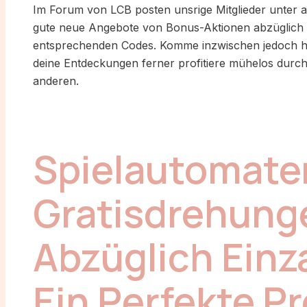
Im Forum von LCB posten unsrige Mitglieder unter a
gute neue Angebote von Bonus-Aktionen abzüglich
entsprechenden Codes. Komme inzwischen jedoch h
deine Entdeckungen ferner profitiere mühelos durch
anderen.
Spielautomate
Gratisdrehung
Abzüglich Einz
Ein Perfekte Pr