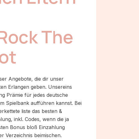
 Rock The
ot
ser Angebote, die dir unser
ten Erlangen geben. Unsereins
ung Prämie für jedes deutsche
 im Spielbank aufführen kannst. Bei
kettete liste das besten &
ung, inkl. Codes, wenn die ja
esten Bonus bloß Einzahlung
rer Verzeichnis beimischen.