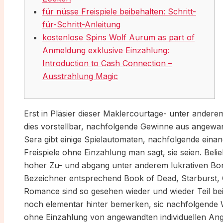
für nüsse Freispiele beibehalten: Schritt-
für-Schritt-Anleitung
kostenlose Spins Wolf Aurum as part of
Anmeldung exklusive Einzahlung:
Introduction to Cash Connection –
Ausstrahlung Magic
Erst in Pläsier dieser Maklercourtage- unter ander
dies vorstellbar, nachfolgende Gewinne aus angewan
Sera gibt einige Spielautomaten, nachfolgende eina
Freispiele ohne Einzahlung man sagt, sie seien. Belie
hoher Zu- und abgang unter anderem lukrativen Bo
Bezeichner entsprechend Book of Dead, Starburst, 
Romance sind so gesehen wieder und wieder Teil bei
noch elementar hinter bemerken, sic nachfolgende Wa
ohne Einzahlung von angewandten individuellen Ang