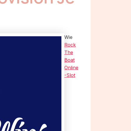
Wie
Rock
The
Boat
Online
-Slot