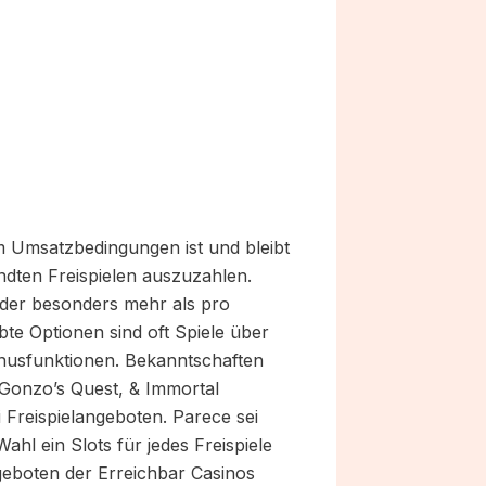
em Umsatzbedingungen ist und bleibt
dten Freispielen auszuzahlen.
nder besonders mehr als pro
bte Optionen sind oft Spiele über
nusfunktionen.
Bekanntschaften
Gonzo’s Quest, & Immortal
 Freispielangeboten. Parece sei
hl ein Slots für jedes Freispiele
eboten der Erreichbar Casinos