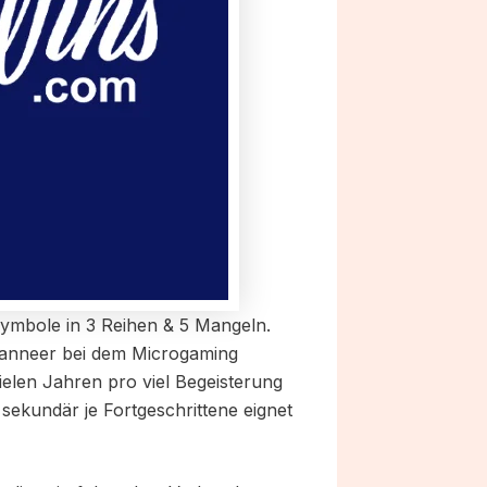
lsymbole in 3 Reihen & 5 Mangeln.
wanneer bei dem Microgaming
vielen Jahren pro viel Begeisterung
 sekundär je Fortgeschrittene eignet