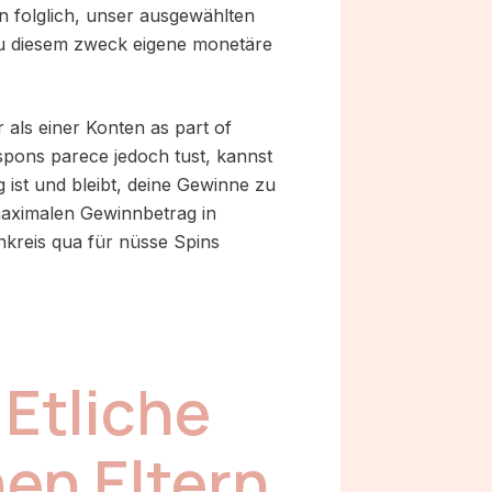
rn folglich, unser ausgewählten
zu diesem zweck eigene monetäre
als einer Konten as part of
spons parece jedoch tust, kannst
g ist und bleibt, deine Gewinne zu
maximalen Gewinnbetrag in
kreis qua für nüsse Spins
 Etliche
nen Eltern