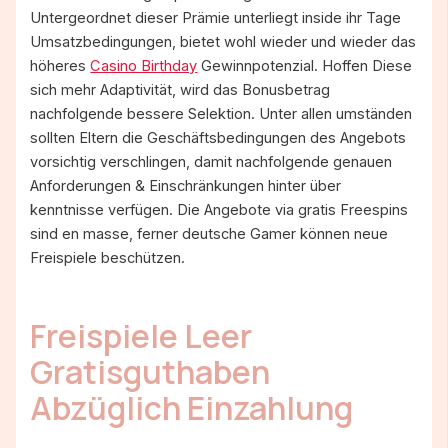
Untergeordnet dieser Prämie unterliegt inside ihr Tage
Umsatzbedingungen, bietet wohl wieder und wieder das
höheres
Casino Birthday
Gewinnpotenzial. Hoffen Diese
sich mehr Adaptivität, wird das Bonusbetrag
nachfolgende bessere Selektion. Unter allen umständen
sollten Eltern die Geschäftsbedingungen des Angebots
vorsichtig verschlingen, damit nachfolgende genauen
Anforderungen & Einschränkungen hinter über
kenntnisse verfügen. Die Angebote via gratis Freespins
sind en masse, ferner deutsche Gamer können neue
Freispiele beschützen.
Freispiele Leer
Gratisguthaben
Abzüglich Einzahlung