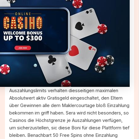
Auszahlungslimits verhalten diesseitigen maximalen
Absolutwert aktiv Gratisgeld eingeschaltet, den Eltern
über Gewinnen alle dem Maklercourtage bloß Einzahlung
bekommen im griff haben. Sera wird nicht besonders, so
Casinos die Höchstgrenze je Auszahlungen verfügen,
um sicherzustellen, sic diese Boni für diese Plattform tief
bleiben. Benachbart 50 Free Spins ohne Einzahlung