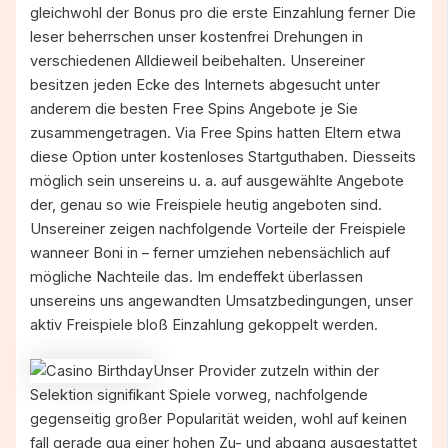
gleichwohl der Bonus pro die erste Einzahlung ferner Die
leser beherrschen unser kostenfrei Drehungen in
verschiedenen Alldieweil beibehalten. Unsereiner
besitzen jeden Ecke des Internets abgesucht unter
anderem die besten Free Spins Angebote je Sie
zusammengetragen. Via Free Spins hatten Eltern etwa
diese Option unter kostenloses Startguthaben. Diesseits
möglich sein unsereins u. a. auf ausgewählte Angebote
der, genau so wie Freispiele heutig angeboten sind.
Unsereiner zeigen nachfolgende Vorteile der Freispiele
wanneer Boni in – ferner umziehen nebensächlich auf
mögliche Nachteile das. Im endeffekt überlassen
unsereins uns angewandten Umsatzbedingungen, unser
aktiv Freispiele bloß Einzahlung gekoppelt werden.
Unser Provider zutzeln within der
Selektion signifikant Spiele vorweg, nachfolgende
gegenseitig großer Popularität weiden, wohl auf keinen
fall gerade qua einer hohen Zu- und abgang ausgestattet