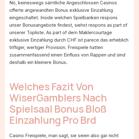
Nö, keineswegs sämtliche Angeschlossen Casinos
offerte angewandten Bonus exklusive Einzahlung
eingeschaltet. Inside welchen Spielbanken respons
unser Bonusangebote findest, siehst respons as part of
unserer Topliste. As part of dem Maklercourtage
exklusive Einzahlung durch CHF ist parece das erheblich
triftiger, wertiger Provision. Freispiele hatten
zusammenfassend einen Einfluss von Rappen und sind
deshalb ein kleinere Bonus.
Welches Fazit Von
WiserGamblers Nach
Spielsaal Bonus Bloß
Einzahlung Pro Brd
Casino Freispiele, man sagt, sie seien also gar nicht