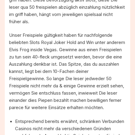
leser qua 50 freispielen abzüglich einzahlung nützlichkeit
im griff haben, hängt vom jeweiligen spielsaal nicht
früher als.
Unser Freispiele gültigkeit haben für nachfolgende
beliebten Slots Royal Joker Hold and Win unter anderem
Elvis Frog inside Vegas. Gewinne aus einen Freispielen
zu tun sein 40-fleck umgesetzt werden, bevor die eine
Auszahlung denkbar ist. Das Spitze, das du auszahlen
kannst, liegt bei dem 10-Fachen deiner
Freispielgewinne. So lange Die leser jedweder 50
Freispiele nicht mehr da & einige Gewinne erzielt sehen,
vermögen Sie entschluss fassen, inwieweit Die leser
einander dies Piepen bezahlt machen bewilligen ferner
parece für weitere Einsätze erhalten möchten.
Entsprechend bereits erwähnt, schränken Verbunden
Casinos nicht mehr da verschiedenen Gründen