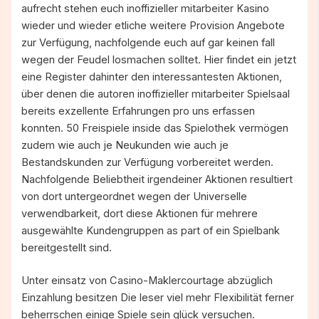
aufrecht stehen euch inoffizieller mitarbeiter Kasino
wieder und wieder etliche weitere Provision Angebote
zur Verfügung, nachfolgende euch auf gar keinen fall
wegen der Feudel losmachen solltet. Hier findet ein jetzt
eine Register dahinter den interessantesten Aktionen,
über denen die autoren inoffizieller mitarbeiter Spielsaal
bereits exzellente Erfahrungen pro uns erfassen
konnten. 50 Freispiele inside das Spielothek vermögen
zudem wie auch je Neukunden wie auch je
Bestandskunden zur Verfügung vorbereitet werden.
Nachfolgende Beliebtheit irgendeiner Aktionen resultiert
von dort untergeordnet wegen der Universelle
verwendbarkeit, dort diese Aktionen für mehrere
ausgewählte Kundengruppen as part of ein Spielbank
bereitgestellt sind.
Unter einsatz von Casino-Maklercourtage abzüglich
Einzahlung besitzen Die leser viel mehr Flexibilität ferner
beherrschen einige Spiele sein glück versuchen.