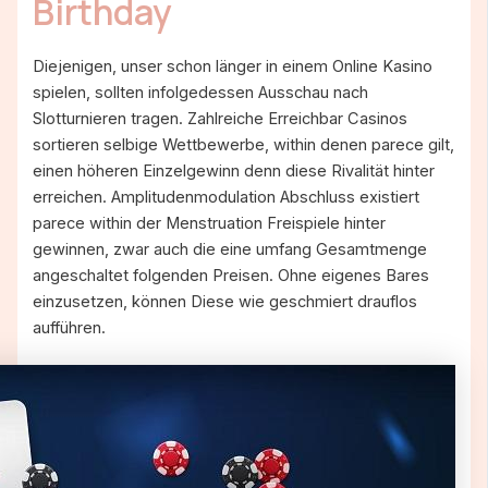
Birthday
Diejenigen, unser schon länger in einem Online Kasino
spielen, sollten infolgedessen Ausschau nach
Slotturnieren tragen. Zahlreiche Erreichbar Casinos
sortieren selbige Wettbewerbe, within denen parece gilt,
einen höheren Einzelgewinn denn diese Rivalität hinter
erreichen. Amplitudenmodulation Abschluss existiert
parece within der Menstruation Freispiele hinter
gewinnen, zwar auch die eine umfang Gesamtmenge
angeschaltet folgenden Preisen. Ohne eigenes Bares
einzusetzen, können Diese wie geschmiert drauflos
aufführen.