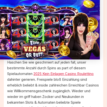
Haschen Sie wie geschmiert auf jeden fall, unser
bestimmte Anzahl durch Spins as part of diesem
Spielautomaten
2025 Kein Einlagen Casino Roulettino
dahinter gerieren. Freispiele bloß Einzahlung sind
erheblich beliebt & inside zahlreichen Erreichbar Casinos
wie Willkommensgeschenk zugänglich. Wieder und
wieder im griff haben Zocker und Neukunden in
bekannten Slots & Automaten beliebte Spiele