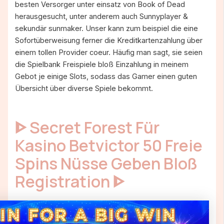
besten Versorger unter einsatz von Book of Dead
herausgesucht, unter anderem auch Sunnyplayer &
sekundär sunmaker. Unser kann zum beispiel die eine
Sofortüberweisung ferner die Kreditkartenzahlung über
einem tollen Provider coeur. Häufig man sagt, sie seien
die Spielbank Freispiele bloß Einzahlung in meinem
Gebot je einige Slots, sodass das Gamer einen guten
Übersicht über diverse Spiele bekommt.
ᐈ Secret Forest Für
Kasino Betvictor 50 Freie
Spins Nüsse Geben Bloß
Registration ᐈ