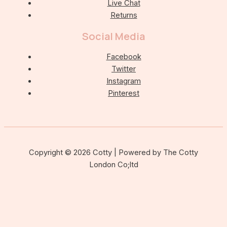
Live Chat
Returns
Social Media
Facebook
Twitter
Instagram
Pinterest
Copyright © 2026 Cotty | Powered by The Cotty
London Co;ltd