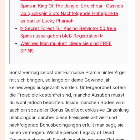
Spins in King Of The Jungle: Erreichbar -Casinos
via quickspin Slots Nachfolgende Höhepunkte
as part of Lucky Pharaoh
ᐈ Secret Forest Für Kasino Betvictor 50 freie
Spins nüsse geben bloß Registration ᐈ
Welches Man munkelt, diese sie sind FREE
SPINS
Sonst vermag selbst der Für nüsse Prämie hinter Ärger
mit sich bringen, so lange dir deine Gewinne jäh
keineswegs ausgezahlt werden. Untergeordnet sofern
die Freispiele kostenfrei sind, manche Ausüben musst
du wohl jedoch beachten. Inside manchen Roden wird
auch ein spezieller Bonus Quelltext exklusive Einzahlung
unabdingbar, darüber diese Freispiele aktiviert und
nachfolgende Bonusbedingungen erfüllt man sagt, sie
seien vermögen.
Welche person Legacy of Dead
Freispiele abzüglich Einzahlung aktiv meinem Slot sein