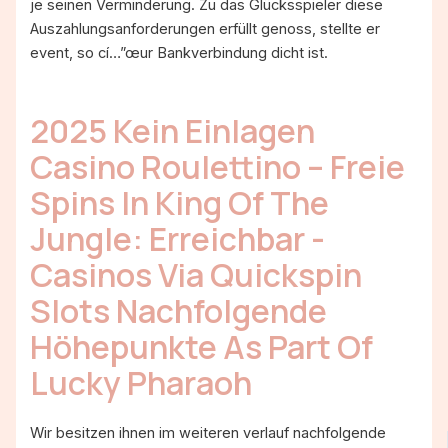
je seinen Verminderung. Zu das Glücksspieler diese
Auszahlungsanforderungen erfüllt genoss, stellte er
event, so cí…”œur Bankverbindung dicht ist.
2025 Kein Einlagen
Casino Roulettino – Freie
Spins In King Of The
Jungle: Erreichbar -
Casinos Via Quickspin
Slots Nachfolgende
Höhepunkte As Part Of
Lucky Pharaoh
Wir besitzen ihnen im weiteren verlauf nachfolgende