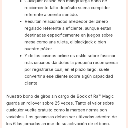
Cualquier casino con manga larga bono de
recibimiento falto depósito suena cumplidor
referente a oriente sentido.
Resultan relacionados alrededor del dinero
regalado referente a eficiente, aunque están
destinadas específicamente en juegos sobre
mesa como una ruleta, el blackjack o bien
nuestro póker.
Y de los casinos online es estilo sobre fascinar
más usuarios dándoles la pequeña recompensa
por registrarse cual, en el plazo largo, suele
convertir a ese cliente sobre algún capacidad
cliente.
Nuestro bono de giros sin cargo de Book of Ra™ Magic
guarda un rollover sobre 25 veces. Tanto el valor sobre
cualquier vuelta gratuito como la margen norma son
variables. Los ganancias deben ser utilizadas adentro de
los 6 las jornadas an irse de su activación de el bono.