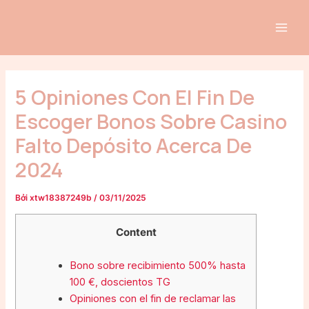
Nhảy
Điều
MAI
tới
hướng
ME
nội
bài
dung
viết
5 Opiniones Con El Fin De
Escoger Bonos Sobre Casino
Falto Depósito Acerca De
2024
Bởi
xtw18387249b
/
03/11/2025
Content
Bono sobre recibimiento 500% hasta
100 €, doscientos TG
Opiniones con el fin de reclamar las