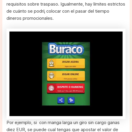
requisitos sobre traspaso. Igualmente, hay límites estrictos
de cuánto se podrí¡ colocar con el pasar del tiempo
dineros promocionales.
Por ejemplo, si con manga larga un giro sin cargo ganas
diez EUR, se puede cual tengas que apostar el valor de