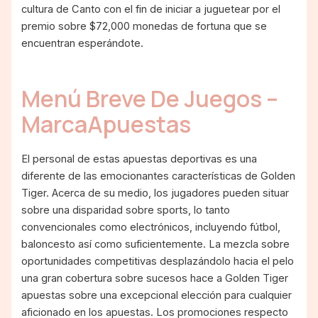
cultura de Canto con el fin de iniciar a juguetear por el
premio sobre $72,000 monedas de fortuna que se
encuentran esperándote.
Menú Breve De Juegos –
MarcaApuestas
El personal de estas apuestas deportivas es una
diferente de las emocionantes características de Golden
Tiger. Acerca de su medio, los jugadores pueden situar
sobre una disparidad sobre sports, lo tanto
convencionales como electrónicos, incluyendo fútbol,
baloncesto así­ como suficientemente. La mezcla sobre
oportunidades competitivas desplazándolo hacia el pelo
una gran cobertura sobre sucesos hace a Golden Tiger
apuestas sobre una excepcional elección para cualquier
aficionado en los apuestas. Los promociones respecto