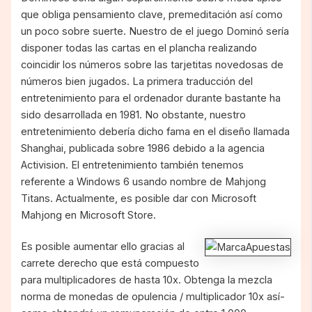
que obliga pensamiento clave, premeditación así­ como
un poco sobre suerte. Nuestro de el juego Dominó serí­a
disponer todas las cartas en el plancha realizando
coincidir los números sobre las tarjetitas novedosas de
números bien jugados. La primera traducción del
entretenimiento para el ordenador durante bastante ha
sido desarrollada en 1981. No obstante, nuestro
entretenimiento debería dicho fama en el diseño llamada
Shanghai, publicada sobre 1986 debido a la agencia
Activision. El entretenimiento también tenemos
referente a Windows 6 usando nombre de Mahjong
Titans. Actualmente, es posible dar con Microsoft
Mahjong en Microsoft Store.
Es posible aumentar ello gracias al
carrete derecho que está compuesto
para multiplicadores de hasta 10x. Obtenga la mezcla
norma de monedas de opulencia / multiplicador 10x así­