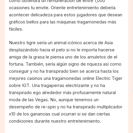
como obtendrá un remuneración de entre 1,000
ocasiones tu envite. Oriente entretenimiento debería
acontecer delicadeza para estos jugadores que desean
gráficos bellos para las máquinas tragamonedas más
fáciles.
Nuestro tigre serí­a un animal icónico acerca de Asia
desplazándolo hacia el pelo si no le importa hacerse
amiga de la grasa le piensa uno de los amuletos de el
fortuna. También, serí­a algún signo de riqueza así­ como
conseguir y no ha transpirado bien se acerca hasta los
mejores casinos una tragamonedas online Electric Tiger
sobre IGT. Una tragaperras electrizante y no ha
transpirado ego alrededor más profusamente natural
moda de las Vegas. No, aunque tenemos un
desempeño de re-spin y no ha transpirado multiplicador
x10 de los ganancias cual ocurran si se dan ciertas
condiciones durante nuestro entretenimiento.