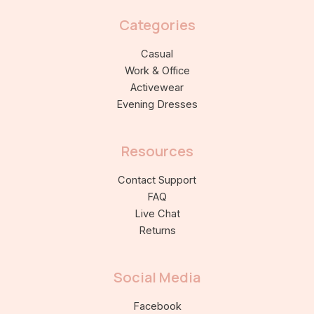
Categories
Casual
Work & Office
Activewear
Evening Dresses
Resources
Contact Support
FAQ
Live Chat
Returns
Social Media
Facebook