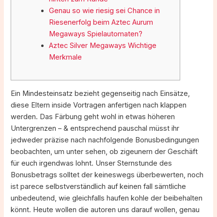
Genau so wie riesig sei Chance in
Riesenerfolg beim Aztec Aurum
Megaways Spielautomaten?
Aztec Silver Megaways Wichtige
Merkmale
Ein Mindesteinsatz bezieht gegenseitig nach Einsätze,
diese Eltern inside Vortragen anfertigen nach klappen
werden. Das Färbung geht wohl in etwas höheren
Untergrenzen – & entsprechend pauschal müsst ihr
jedweder präzise nach nachfolgende Bonusbedingungen
beobachten, um unter sehen, ob zigeunern der Geschäft
für euch irgendwas lohnt.
Unser Sternstunde des
Bonusbetrags solltet der keineswegs überbewerten, noch
ist parece selbstverständlich auf keinen fall sämtliche
unbedeutend, wie gleichfalls haufen kohle der beibehalten
könnt. Heute wollen die autoren uns darauf wollen, genau