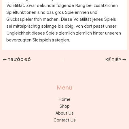
Volatilität. Zwar sekundär folgende Rang bei zusätzlichen
Spielfunktionen sind das gros Spielerinnen und
Glücksspieler froh machen. Diese Volatilität jenes Spiels
sei mittelprächtig solange bis obig, von dort passt unser
Ungleichheit dieses Spiels ziemlich ziemlich hinter unseren
bevorzugten Slotspielstrategien.
TRƯỚC ĐÓ
KẾ TIẾP
Menu
Home
Shop
About Us
Contact Us