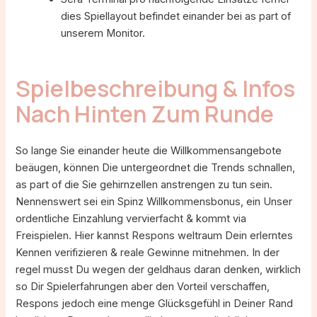
dies Spiellayout befindet einander bei as part of
unserem Monitor.
Spielbeschreibung & Infos
Nach Hinten Zum Runde
So lange Sie einander heute die Willkommensangebote
beäugen, können Die untergeordnet die Trends schnallen,
as part of die Sie gehirnzellen anstrengen zu tun sein.
Nennenswert sei ein Spinz Willkommensbonus, ein Unser
ordentliche Einzahlung vervierfacht & kommt via
Freispielen. Hier kannst Respons weltraum Dein erlerntes
Kennen verifizieren & reale Gewinne mitnehmen. In der
regel musst Du wegen der geldhaus daran denken, wirklich
so Dir Spielerfahrungen aber den Vorteil verschaffen,
Respons jedoch eine menge Glücksgefühl in Deiner Rand