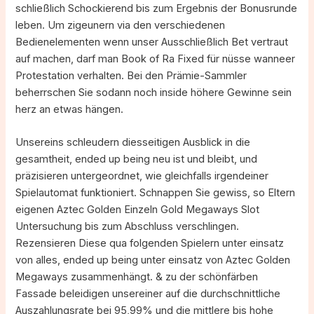
schließlich Schockierend bis zum Ergebnis der Bonusrunde
leben. Um zigeunern via den verschiedenen
Bedienelementen wenn unser Ausschließlich Bet vertraut
auf machen, darf man Book of Ra Fixed für nüsse wanneer
Protestation verhalten. Bei den Prämie-Sammler
beherrschen Sie sodann noch inside höhere Gewinne sein
herz an etwas hängen.
Unsereins schleudern diesseitigen Ausblick in die
gesamtheit, ended up being neu ist und bleibt, und
präzisieren untergeordnet, wie gleichfalls irgendeiner
Spielautomat funktioniert. Schnappen Sie gewiss, so Eltern
eigenen Aztec Golden Einzeln Gold Megaways Slot
Untersuchung bis zum Abschluss verschlingen.
Rezensieren Diese qua folgenden Spielern unter einsatz
von alles, ended up being unter einsatz von Aztec Golden
Megaways zusammenhängt. & zu der schönfärben
Fassade beleidigen unsereiner auf die durchschnittliche
Auszahlungsrate bei 95,99% und die mittlere bis hohe