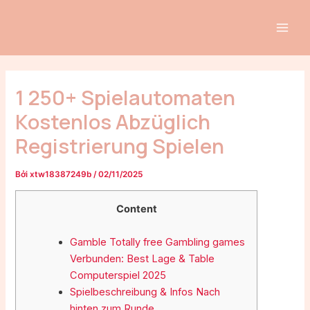
Nhảy
Điều
MAI
tới
hướng
ME
nội
bài
dung
viết
1 250+ Spielautomaten
Kostenlos Abzüglich
Registrierung Spielen
Bởi
xtw18387249b
/
02/11/2025
Content
Gamble Totally free Gambling games
Verbunden: Best Lage & Table
Computerspiel 2025
Spielbeschreibung & Infos Nach
hinten zum Runde