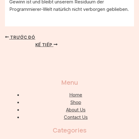
Gewinn ist und bleibt unserem Residuum der
Programmierer-Welt natürlich nicht verborgen geblieben.
TRƯỚC ĐÓ
KẾ TIẾP
Menu
Home
Shop
About Us
Contact Us
Categories