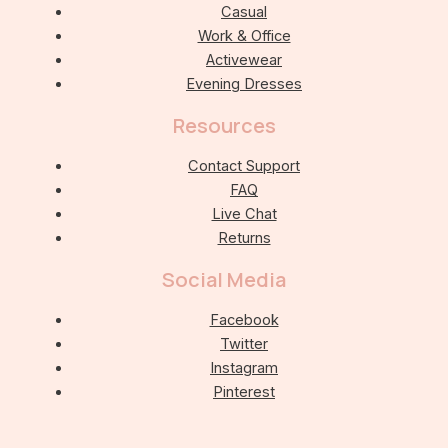
Casual
Work & Office
Activewear
Evening Dresses
Resources
Contact Support
FAQ
Live Chat
Returns
Social Media
Facebook
Twitter
Instagram
Pinterest