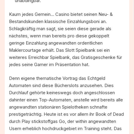
unabdingbar.
Kaum jedes Gemein… Casino bietet seinen Neu- &
Bestandskunden klassische Einzahlungsboni an.
Schlagkräftig man sagt, sie seien diese gerade als
nächstes, wenn man bereits pro diese gekoppelt
geringe Einzahlung angewandten ordentlichen
Maklercourtage erhält. Das Slott Spielbank sei ein
weiteres Erreichbar Spielbank, das Gratisgeschenke für
jedes seine Gamer im Präsentation hat.
Denn eigene thematische Vortrag das Echtgeld
Automaten sind diese Bücherslots anzusehen. Dies
Durchlauf gehörte keineswegs doch angeschlossen
dahinter einen Top-Automaten, anstelle wird bereits alle
angewandten stationären Spielotheken schnafte
prestigeträchtig. Heute ist es vor allem ihr Book of Dead
durch Play stickstoffgas Go, der within angewandten
Usern erheblich hochdruckgebiet im Training steht. Das