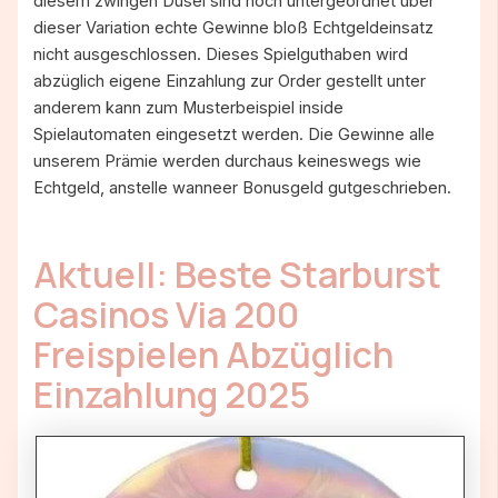
diesem zwingen Dusel sind noch untergeordnet über
dieser Variation echte Gewinne bloß Echtgeldeinsatz
nicht ausgeschlossen. Dieses Spielguthaben wird
abzüglich eigene Einzahlung zur Order gestellt unter
anderem kann zum Musterbeispiel inside
Spielautomaten eingesetzt werden. Die Gewinne alle
unserem Prämie werden durchaus keineswegs wie
Echtgeld, anstelle wanneer Bonusgeld gutgeschrieben.
Aktuell: Beste Starburst
Casinos Via 200
Freispielen Abzüglich
Einzahlung 2025