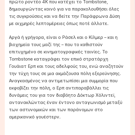
πρώτο ροντέο 4K που κατέχει το Tombstone,
δημιουργώντας κοινό για να παρακολουθήσει όλες
τις συγκρούσεις και να δείτε την Παράφρωνα Δύση
με αιχμηρές λεπτομέρειες όπως ποτέ άλλοτε.
Αργά ή γρήγορα, είναι ο Ράσελ και ο Κίλμερ – και η
βιοχημεία τους μαζί της – που το καθιστούν
επιτυχημένο σε κινηματογραφικές ταινίες. Το
Tombstone καταγράφει τον επικό στρατάρχη
Γουάιατ Ερπ και τους αδελφούς του, ενώ αναζητούν
την τύχη τους σε μια ακμάζουσα πόλη εξερεύνησης.
Αναγκασμένος να αντιμετωπίσει μια συμμορία που
εκφοβίζει την πόλη, ο Ερπ αντιπαραβάλλει τις
δυνάμεις του για τον διαβόητο Δόκτωρ Χόλιντεϊ,
αντανακλώντας έναν έντονο ανταγωνισμό μεταξύ
των αστυνομικών και των παράνομων στο
αμερικανικό γουέστερν.