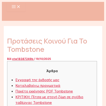
MAIN
Nhảy
Điều
MENU
tới
hướng
nội
bài
dung
viết
Προτάσεις Κοινού Για Το
Tombstone
Bởi
xtw18387249b
/
19/10/2025
Άρθρα
Εγγραφή της έκδοσής μας
Καταλαβαίνω πραγματικά
Πακέτο εκκίνησης POF Tombstone
ΚΡΙΤΙΚΗ: Πίτσα με στενή ζύμη σε σχέδιο
ταβέρνας Tombstone