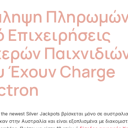
άληψη Πληρωμώ
 Επιχειρήσεις
χερών Παιχνιδιώ
υ Έχουν Charge
ctron
 the newest Silver Jackpots βρίσκεται μόνο σε αυστραλι
καν στην Αυστραλία και είναι εξοπλισμένα με διακομιστ