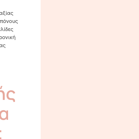
 αξίας
 μπόνους
λίδες
τρονική
σας
ής
τα
;