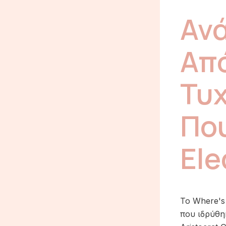
Αν
Από
Τυ
Πο
Ele
Το Where's
που ιδρύθη