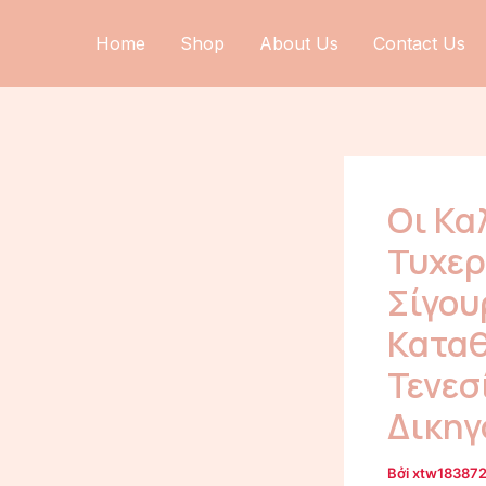
Nhảy
Điều
tới
hướng
Home
Shop
About Us
Contact Us
nội
bài
dung
viết
Οι Κα
Τυχερ
Σίγου
Καταθ
Τενεσ
Δικη
Bởi
xtw18387