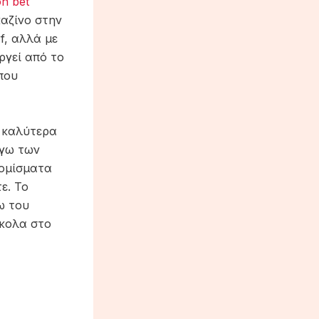
n bet
καζίνο στην
f, αλλά με
ργεί από το
 που
α καλύτερα
όγω των
ομίσματα
ε. Το
ω του
ύκολα στο