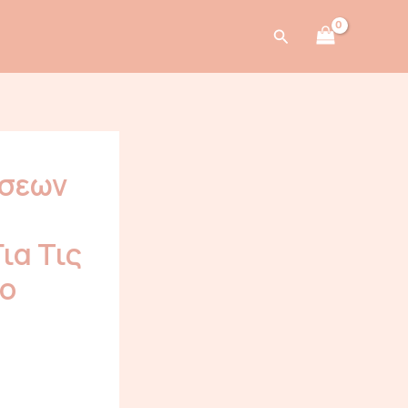
Tìm
kiếm
ήσεων
ια Τις
το