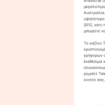
Aristocrat 
μεγαλύτερος
Αυστραλία.
υψηλότερο 
2012, κάτι
μπορείτε ν
Το καζίνο 
κρυπτονομί
γρήγορων 
διαθέσιμα κ
ολοκαίνουρ
ρομπότ Tel
κινητό σας.