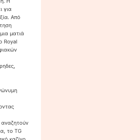
η. Η
ι για
ξία. Από
έτηση
 μια ματιά
ο Royal
ηφιακών
ρηδες,
ανώνυμη
νοντας
ι αναζητούν
ια, το TG
υακό καζίνο