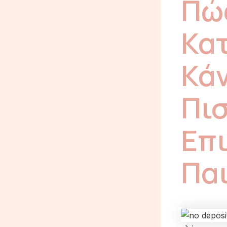
Πώ
Κα
Κά
Πισ
Επι
Παι